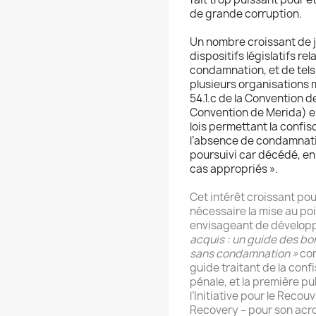
de grande corruption.
Un nombre croissant de j
dispositifs législatifs re
condamnation, et de tel
plusieurs organisations mu
54.1.c de la Convention d
Convention de Merida) e
lois permettant la confis
l’absence de condamnatio
poursuivi car décédé, en
cas appropriés ».
Cet intérêt croissant po
nécessaire la mise au poi
envisageant de développe
acquis : un guide des bo
sans condamnation »
con
guide traitant de la con
pénale, et la première p
l’Initiative pour le Reco
Recovery – pour son acro