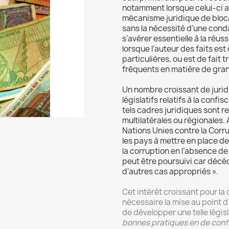
notamment lorsque celui-ci a é
mécanisme juridique de blocag
sans la nécessité d’une con
s’avérer essentielle à la réu
lorsque l’auteur des faits es
particulières, ou est de fait 
fréquents en matière de gra
Un nombre croissant de juridi
législatifs relatifs à la conf
tels cadres juridiques sont 
multilatérales ou régionales. A
Nations Unies contre la Corr
les pays à mettre en place de
la corruption en l’absence d
peut être poursuivi car décé
d’autres cas appropriés ».
Cet intérêt croissant pour l
nécessaire la mise au point d
de développer une telle légis
bonnes pratiques en de conf