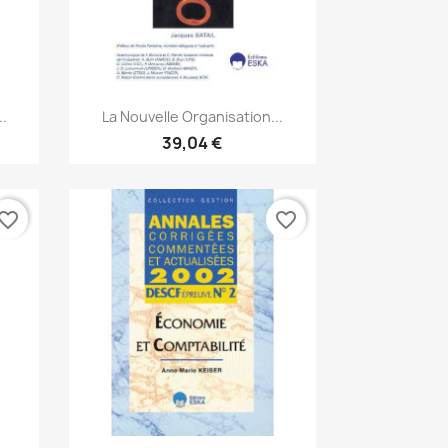
Aperçu rapide

..
La Nouvelle Organisation...
39,04 €
vorite_border
favorite_border