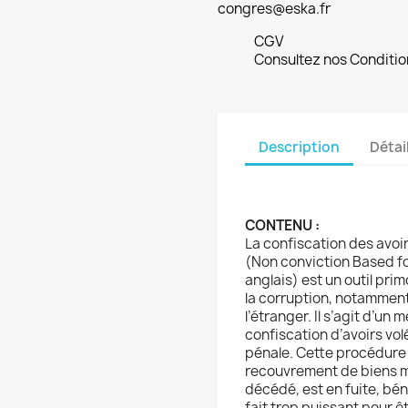
congres@eska.fr
CGV
Consultez nos Conditio
Description
Détai
CONTENU
:
La confiscation des avoi
(Non conviction Based f
anglais) est un outil pri
la corruption, notamment 
l’étranger. Il s’agit d’un
confiscation d’avoirs vo
pénale. Cette procédure p
recouvrement de biens mal
décédé, est en fuite, bén
fait trop puissant pour ê