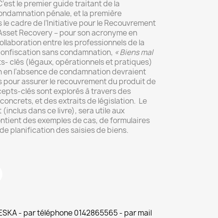
C’est le premier guide traitant de la
ondamnation pénale, et la première
le cadre de l’Initiative pour le Recouvrement
n Asset Recovery – pour son acronyme en
collaboration entre les professionnels de la
 confiscation sans condamnation,
« Biens mal
ts- clés (légaux, opérationnels et pratiques)
ion en l’absence de condamnation devraient
es pour assurer le recouvrement du produit de
cepts-clés sont explorés à travers des
oncrets, et des extraits de législation. Le
clus dans ce livre), sera utile aux
ontient des exemples de cas, de formulaires
de planification des saisies de biens.
 ESKA - par téléphone 0142865565 - par mail