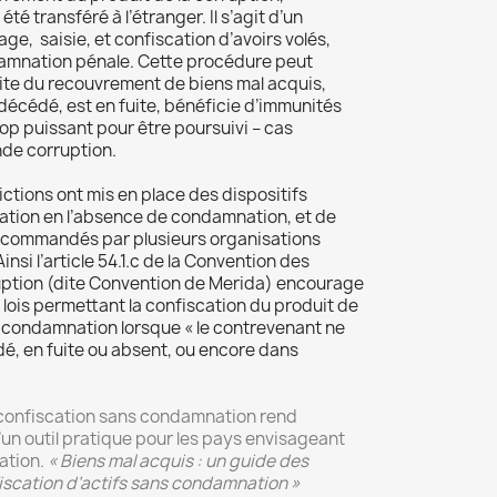
té transféré à l’étranger. Il s’agit d’un
e, saisie, et confiscation d’avoirs volés,
damnation pénale. Cette procédure peut
ssite du recouvrement de biens mal acquis,
t décédé, est en fuite, bénéficie d’immunités
trop puissant pour être poursuivi – cas
nde corruption.
ctions ont mis en place des dispositifs
iscation en l’absence de condamnation, et de
recommandés par plusieurs organisations
insi l’article 54.1.c de la Convention des
uption (dite Convention de Merida) encourage
 lois permettant la confiscation du produit de
e condamnation lorsque « le contrevenant ne
dé, en fuite ou absent, ou encore dans
a confiscation sans condamnation rend
’un outil pratique pour les pays envisageant
lation.
« Biens mal acquis : un guide des
iscation d’actifs sans condamnation »