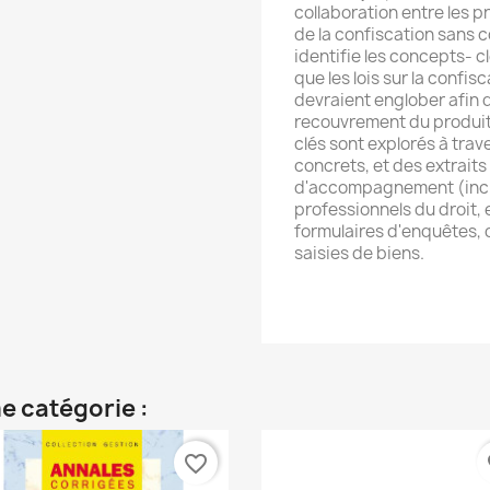
collaboration entre les p
de la confiscation sans
identifie les concepts- c
que les lois sur la confi
devraient englober afin d
recouvrement du produit 
clés sont explorés à tra
concrets, et des extrait
d'accompagnement (inclus
professionnels du droit,
formulaires d'enquêtes, d
saisies de biens.
e catégorie :
favorite_border
fa