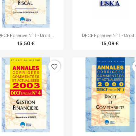
Aperçu rapide
Aperçu rapide


ECF Épreuve N° 1 - Droit...
DECF Épreuve N° 1 - Droit.
15,50 €
15,09 €
favorite_border
fa