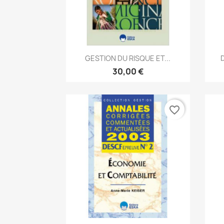
Aperçu rapide

GESTION DU RISQUE ET...
D
30,00 €
favorite_border