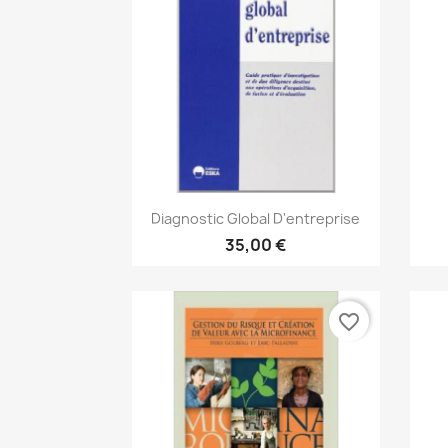
Aperçu rapide

Diagnostic Global D'entreprise
35,00 €
favorite_border