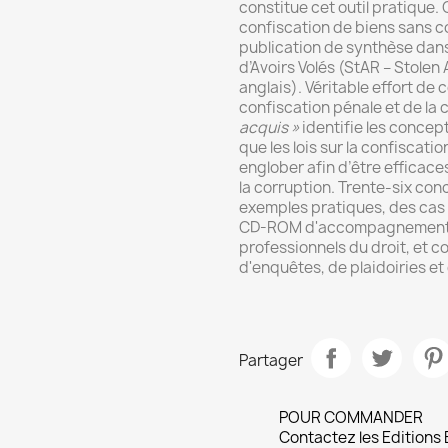
constitue cet outil pratique. 
confiscation de biens sans c
publication de synthèse dans 
d’Avoirs Volés (StAR – Stole
anglais). Véritable effort de 
confiscation pénale et de la
acquis »
identifie les concep
que les lois sur la confiscat
englober afin d’être efficac
la corruption. Trente-six con
exemples pratiques, des cas c
CD-ROM d'accompagnement (in
professionnels du droit, et c
d'enquêtes, de plaidoiries et 
Partager
POUR COMMANDER
Contactez les Editions