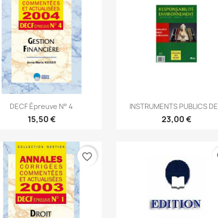
Aperçu rapide
Aperçu rapide


DECF Épreuve N° 4
INSTRUMENTS PUBLICS DE.
15,50 €
23,00 €
favorite_border
fa