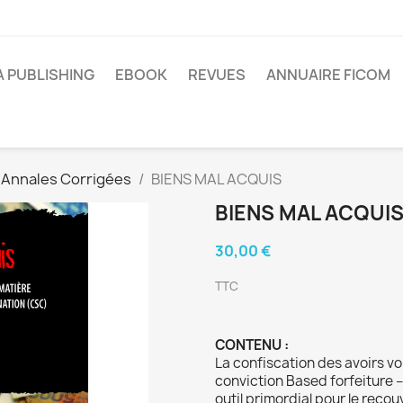
A PUBLISHING
EBOOK
REVUES
ANNUAIRE FICOM
Annales Corrigées
BIENS MAL ACQUIS
BIENS MAL ACQUI
30,00 €
TTC
CONTENU
:
La confiscation des avoirs v
conviction Based forfeiture 
outil primordial pour le reco