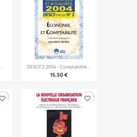
Aperçu rapide

..
DESCF 2 2004 - Comptabilité...
15,50 €
vorite_border
favorite_border