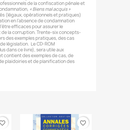
rofessionnels de la confiscation pénale et
 condamnation,
« Biens mal acquis »
lés (légaux, opérationnels et pratiques)
scation en l’absence de condamnation
’être efficaces pour assurer le
de la corruption. Trente-six concepts-
vers des exemples pratiques, des cas
s de législation. Le CD-ROM
 dans ce livre), sera utile aux
 et contient des exemples de cas, de
e plaidoiries et de planification des
vorite_border
favorite_border