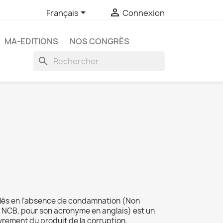


Français
Connexion
MA-EDITIONS
NOS CONGRÈS
search
S
olés en l’absence de condamnation (Non
– NCB, pour son acronyme en anglais) est un
uvrement du produit de la corruption,