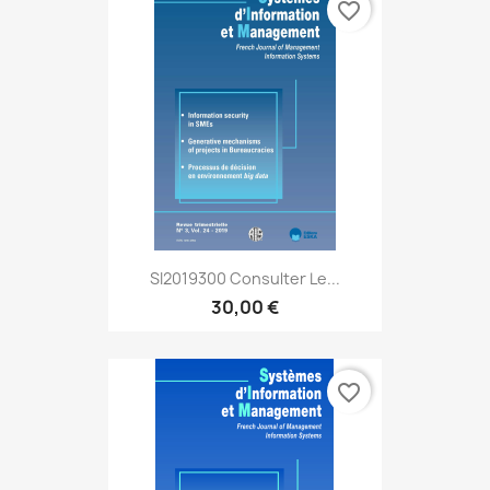
favorite_border
SI2019300 Consulter Le...
30,00 €
favorite_border