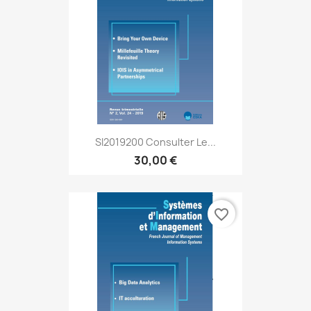
SI2019200 Consulter Le...
30,00 €
favorite_border