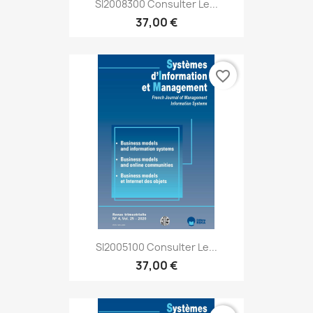
SI2008300 Consulter Le...
37,00 €
favorite_border
SI2005100 Consulter Le...
37,00 €