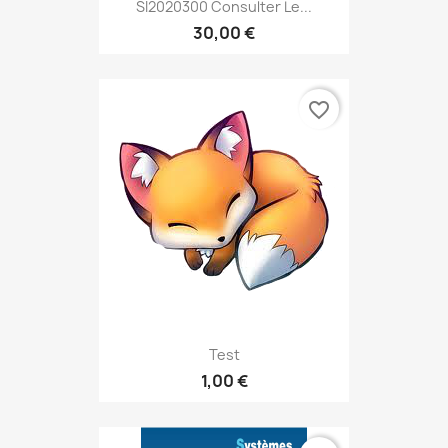
SI2020300 Consulter Le...
30,00 €
favorite_border
Test
1,00 €