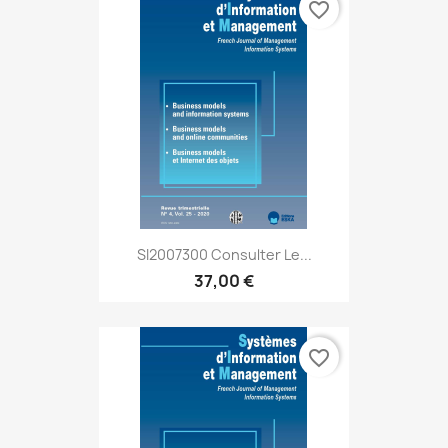
favorite_border
SI2007300 Consulter Le...
37,00 €
favorite_border