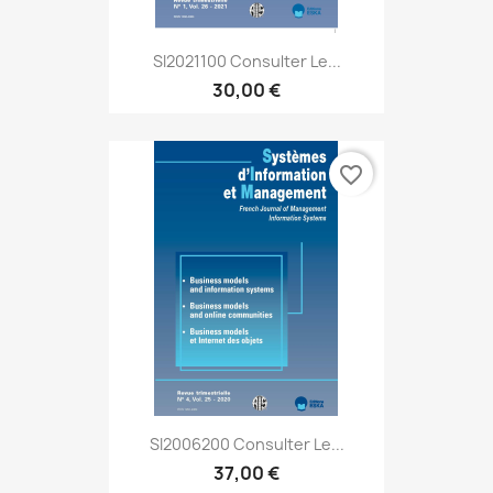
SI2021100 Consulter Le...
30,00 €
favorite_border
SI2006200 Consulter Le...
37,00 €