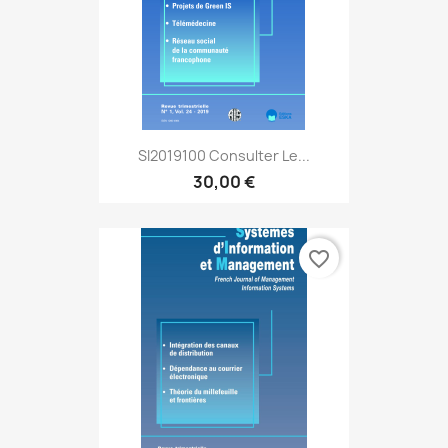
SI2019100 Consulter Le...
30,00 €
favorite_border