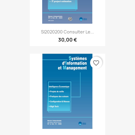
SI2020200 Consulter Le...
30,00 €
favorite_border