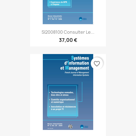
SI2008100 Consulter Le...
37,00 €
favorite_border