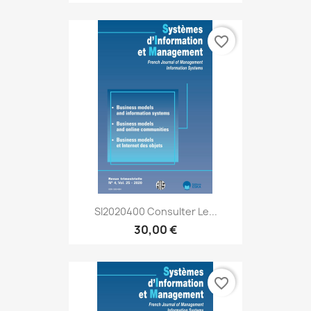
favorite_border
SI2020400 Consulter Le...
30,00 €
favorite_border