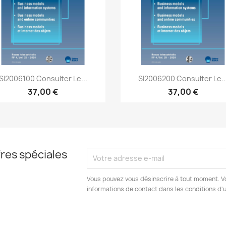
Aperçu rapide
Aperçu rapide


SI2006100 Consulter Le...
SI2006200 Consulter Le..
37,00 €
37,00 €
res spéciales
Vous pouvez vous désinscrire à tout moment. V
informations de contact dans les conditions d'ut