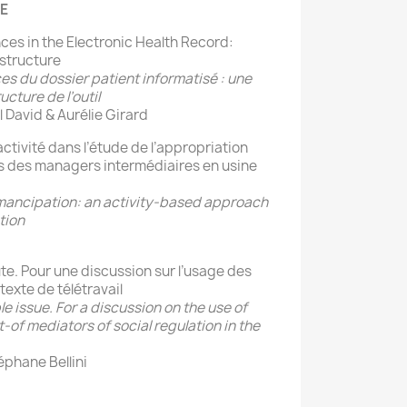
HE
ces in the Electronic Health Record:
 structure
es du dossier patient informatisé : une
cture de l’outil
l David & Aurélie Girard
activité dans l’étude de l’appropriation
cas des managers intermédiaires en usine
emancipation: an activity-based approach
tion
cute. Pour une discussion sur l’usage des
exte de télétravail
e issue. For a discussion on the use of
t-of mediators of social regulation in the
éphane Bellini