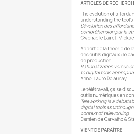
ARTICLES DE RECHERC
The evolution of affordan
understanding the tool’s
L’évolution des affordanc
compréhension par la stru
Gwenaëlle Lairet, Mickae
Apport de la théorie de l’
des outils digitaux : le 
de production
Rationalization versus 
to digital tools appropria
Anne-Laure Delaunay
Le télétravail, ça se dis
outils numériques en cont
Teleworking is a debatabl
digital tools as unthough
context of teleworking
Damien de Carvalho & St
VIENT DE PARAÎTRE