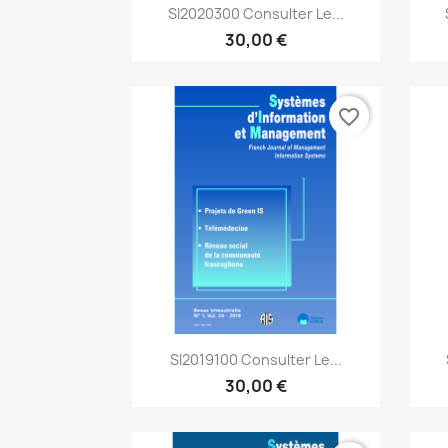
Aperçu rapide

SI2020300 Consulter Le...
30,00 €
favorite_border
Aperçu rapide

SI2019100 Consulter Le...
30,00 €