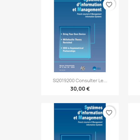
favorite_border
Aperçu rapide

SI2019200 Consulter Le...
30,00 €
favorite_border