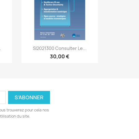
Aperçu rapide

.
SI2021300 Consulter Le...
30,00 €
ous trouverez pour cela nos
ilisation du site.