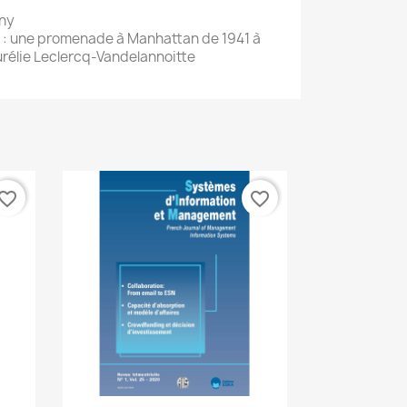
any
: une promenade à Manhattan de 1941 à
urélie Leclercq-Vandelannoitte
vorite_border
favorite_border