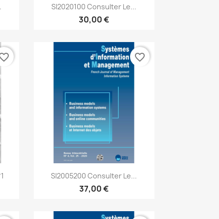
Aperçu rapide

.
SI2020100 Consulter Le...
30,00 €
vorite_border
favorite_border
Aperçu rapide

°1
SI2005200 Consulter Le...
37,00 €