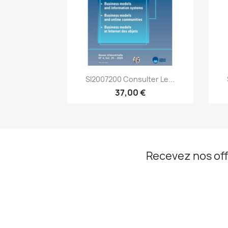
Aperçu rapide

SI2007200 Consulter Le...
37,00 €
Recevez nos off