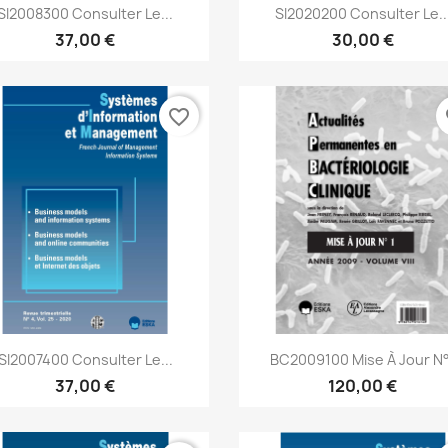
Aperçu rapide
Aperçu rapide


SI2008300 Consulter Le...
SI2020200 Consulter Le..
37,00 €
30,00 €
favorite_border
fa
Aperçu rapide
Aperçu rapide


SI2007400 Consulter Le...
BC2009100 Mise À Jour N
37,00 €
120,00 €