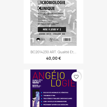
BC2014230 ART. Qualité Et...
40,00 €
favorite_border