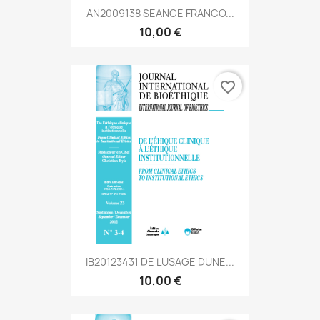
AN2009138 SEANCE FRANCO...
10,00 €
favorite_border
IB20123431 DE LUSAGE DUNE...
10,00 €