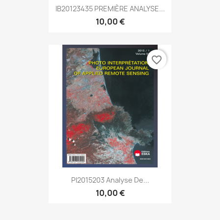
IB20123435 PREMIÈRE ANALYSE...
10,00 €
favorite_border
PI2015203 Analyse De...
10,00 €