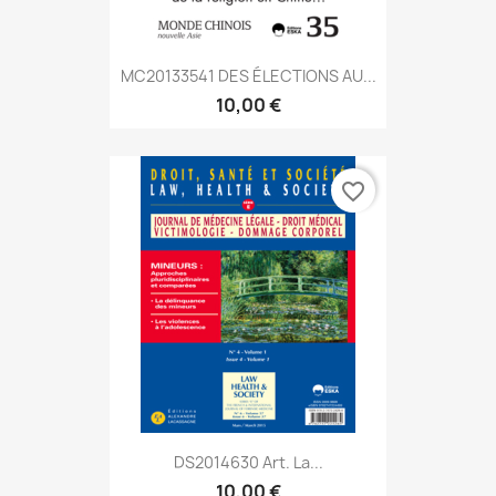
MC20133541 DES ÉLECTIONS AU...
10,00 €
favorite_border
DS2014630 Art. La...
10,00 €