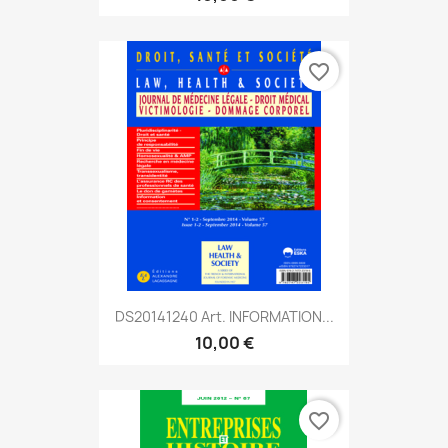
favorite_border
DS20141240 Art. INFORMATION...
10,00 €
favorite_border