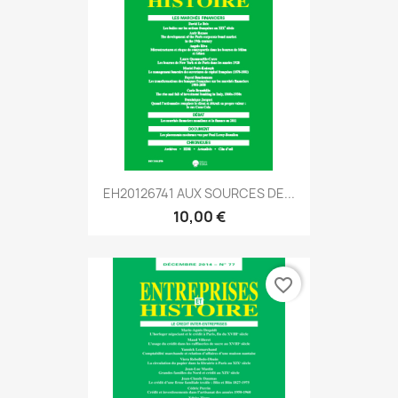
EH20126741 AUX SOURCES DE...
10,00 €
favorite_border