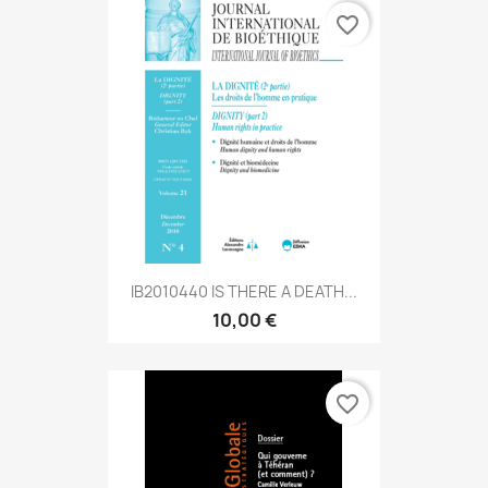
favorite_border
IB2010440 IS THERE A DEATH...
10,00 €
favorite_border