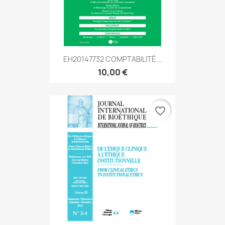
EH20147732 COMPTABILITÉ...
10,00 €
favorite_border