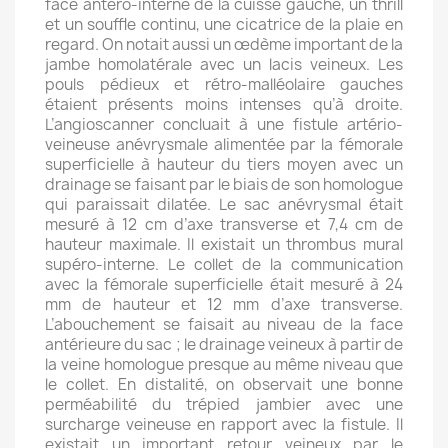
face antéro-interne de la cuisse gauche, un thrill
et un souffle continu, une cicatrice de la plaie en
regard. On notait aussi un œdème important de la
jambe homolatérale avec un lacis veineux. Les
pouls pédieux et rétro-malléolaire gauches
étaient présents moins intenses qu’à droite.
L’angioscanner concluait à une fistule artério-
veineuse anévrysmale alimentée par la fémorale
superficielle à hauteur du tiers moyen avec un
drainage se faisant par le biais de son homologue
qui paraissait dilatée. Le sac anévrysmal était
mesuré à 12 cm d’axe transverse et 7,4 cm de
hauteur maximale. Il existait un thrombus mural
supéro-interne. Le collet de la communication
avec la fémorale superficielle était mesuré à 24
mm de hauteur et 12 mm d’axe transverse.
L’abouchement se faisait au niveau de la face
antérieure du sac ; le drainage veineux à partir de
la veine homologue presque au même niveau que
le collet. En distalité, on observait une bonne
perméabilité du trépied jambier avec une
surcharge veineuse en rapport avec la fistule. Il
existait un important retour veineux par le