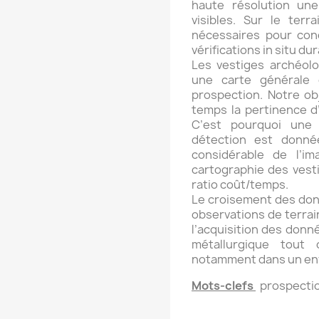
haute résolution une
visibles. Sur le ter
nécessaires pour cond
vérifications in situ dur
Les vestiges archéol
une carte générale 
prospection. Notre obj
temps la pertinence d’
C’est pourquoi une 
détection est donnée
considérable de l’im
cartographie des ves
ratio coût/temps.
Le croisement des donn
observations de terrai
l’acquisition des donn
métallurgique tout 
notamment dans un envi
Mots-clefs
prospectio