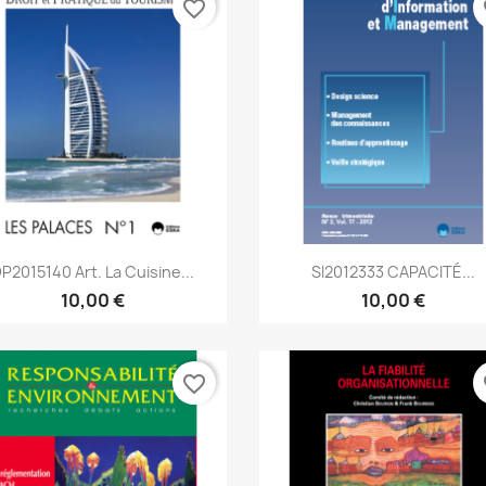
favorite_border
fa
Aperçu rapide
Aperçu rapide


P2015140 Art. La Cuisine...
SI2012333 CAPACITÉ...
10,00 €
10,00 €
favorite_border
fa