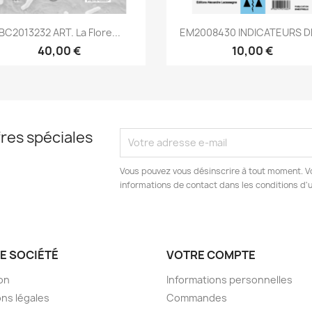
Aperçu rapide
Aperçu rapide


BC2013232 ART. La Flore...
EM2008430 INDICATEURS DE
40,00 €
10,00 €
res spéciales
Vous pouvez vous désinscrire à tout moment. V
informations de contact dans les conditions d'ut
E SOCIÉTÉ
VOTRE COMPTE
son
Informations personnelles
ns légales
Commandes