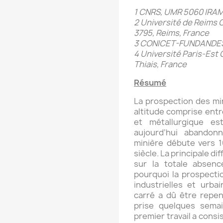
1 CNRS, UMR 5060 IRAM
2 Université de Reim
3795, Reims, France
3 CONICET-FUNDANDES,
4 Université Paris-Es
Thiais, France
Résumé
La prospection des mi
altitude comprise ent
et métallurgique es
aujourd’hui abandonn
minière débute vers 1
siècle. La principale di
sur la totale absenc
pourquoi la prospecti
industrielles et urba
carré a dû être repe
prise quelques semai
premier travail a consi