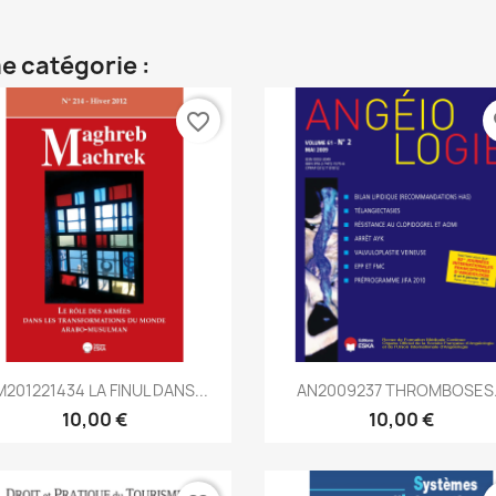
e catégorie :
favorite_border
fa
Aperçu rapide
Aperçu rapide


201221434 LA FINUL DANS...
AN2009237 THROMBOSES.
10,00 €
10,00 €