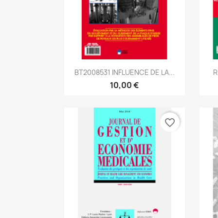
Aperçu rapide

BT2008531 INFLUENCE DE LA...
R
10,00 €
favorite_border