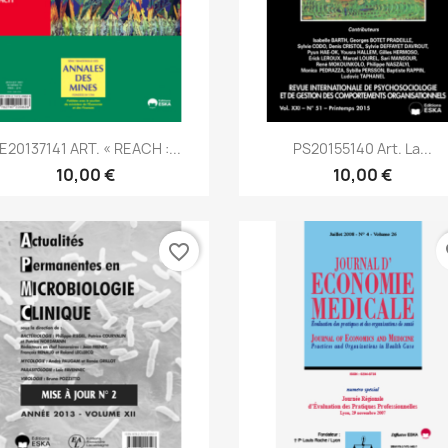
Aperçu rapide
Aperçu rapide


E20137141 ART. « REACH :...
PS20155140 Art. La...
10,00 €
10,00 €
favorite_border
fa