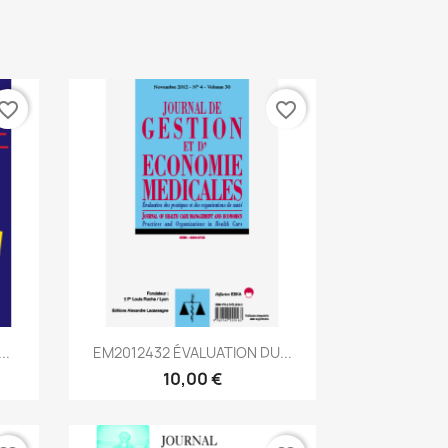
vorite_border
favorite_border
Aperçu rapide

..
EM2012432 ÉVALUATION DU...
10,00 €