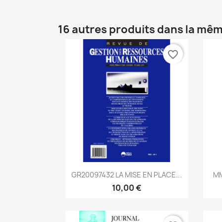
16 autres produits dans la mêm
favorite_border
Aperçu rapide

GR20097432 LA MISE EN PLACE...
MM
10,00 €