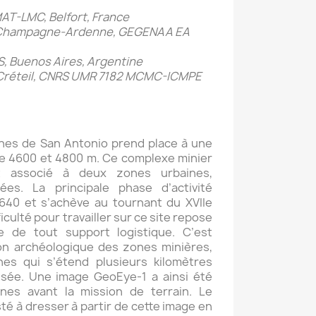
AT-LMC, Belfort, France
s Champagne-Ardenne, GEGENAA EA
 Buenos Aires, Argentine
t Créteil, CNRS UMR 7182 MCMC-ICMPE
nes de San Antonio prend place à une
re 4600 et 4800 m. Ce complexe minier
t associé à deux zones urbaines,
ées. La principale phase d’activité
640 et s’achève au tournant du XVIIe
fficulté pour travailler sur ce site repose
e de tout support logistique. C’est
on archéologique des zones minières,
ines qui s’étend plusieurs kilomètres
nsée. Une image GeoEye-1 a ainsi été
nes avant la mission de terrain. Le
sté à dresser à partir de cette image en