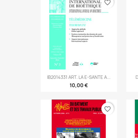
favorite_border
Aperçu rapide

IB2014331 ART. LA E-SANTE A...
D
10,00 €
favorite_border