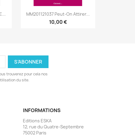
Aperçu rapide

...
MM201121037 Peut-On Attirer...
10,00 €
ous trouverez pour cela nos
ilisation du site.
INFORMATIONS
Editions ESKA
12, rue du Quatre-Septembre
75002 Paris