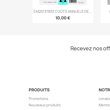
Aperçu rapide

EM20137833 COÛTS ANNUELS DE...
10,00 €
Recevez nos off
PRODUITS
NOTR
Promotions
Livrai
Nouveaux produits
Mentio