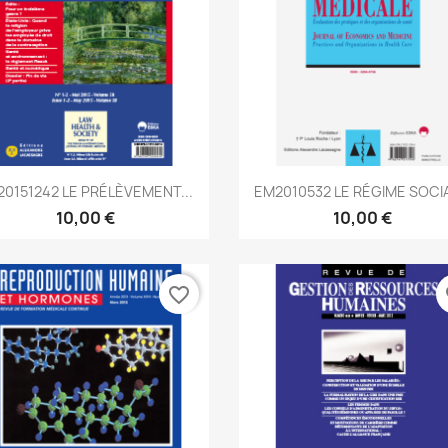
Aperçu rapide
Aperçu rapide


20151242 LE PRÉLÈVEMENT...
EM2010532 LE RÉGIME SOCIA
10,00 €
10,00 €
favorite_border
fa