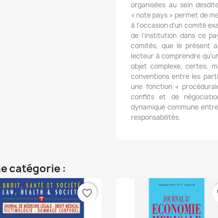
organisées au sein desdit
« note pays » permet de m
à l'occasion d'un comité ex
de l’institution dans ce pa
comités, que le présent 
lecteur à comprendre qu'une
objet complexe, certes, ma
conventions entre les parti
une fonction « procédurale
conflits et de négociatio
dynamique commune entre s
responsabilités.
e catégorie :
favorite_border
fa