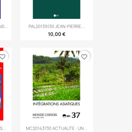
Aperçu rapide

S...
PAL20139130 JEAN-PIERRE...
10,00 €
vorite_border
favorite_border
Aperçu rapide

...
MC20143730 ACTUALITE : UN...