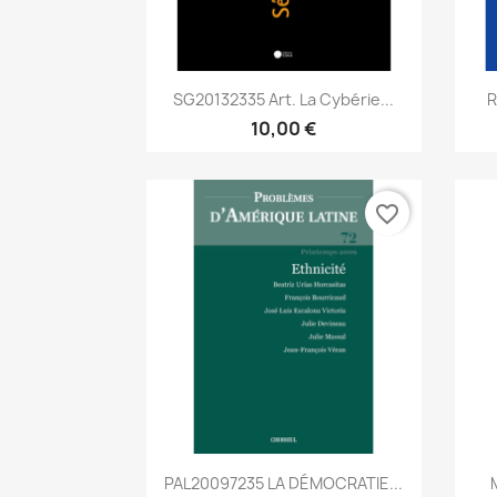
Aperçu rapide

SG20132335 Art. La Cybérie...
R
10,00 €
favorite_border
Aperçu rapide

PAL20097235 LA DÉMOCRATIE...