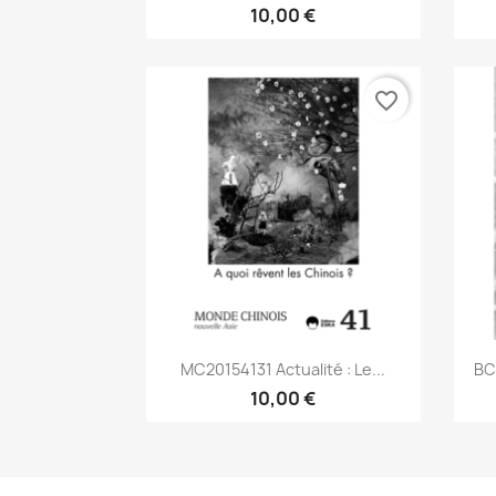
10,00 €
favorite_border
Aperçu rapide

MC20154131 Actualité : Le...
BC
10,00 €