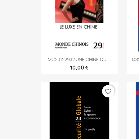
Aperçu rapide

MC20122932 UNE CHINE QUI...
DS
10,00 €
favorite_border