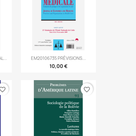
Aperçu rapide

L...
EM20106735 PRÉVISIONS...
10,00 €
vorite_border
favorite_border