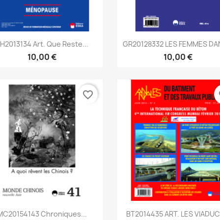
Aperçu rapide
Aperçu rapide


H2013134 Art. Que Reste...
GR20128332 LES FEMMES DAN
10,00 €
10,00 €
favorite_border
fa
Aperçu rapide
Aperçu rapide


MC20154143 Chroniques...
BT2014435 ART. LES VIADUCS