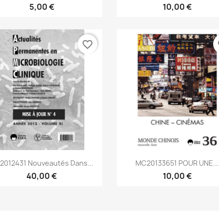
5,00 €
10,00 €
favorite_border
fa
Aperçu rapide
Aperçu rapide


2012431 Nouveautés Dans...
MC20133651 POUR UNE..
40,00 €
10,00 €