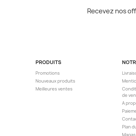
Recevez nos off
PRODUITS
NOTR
Promotions
Livrai
Nouveaux produits
Mentio
Meilleures ventes
Condit
de ven
A pro
Paieme
Conta
Plan d
Magas