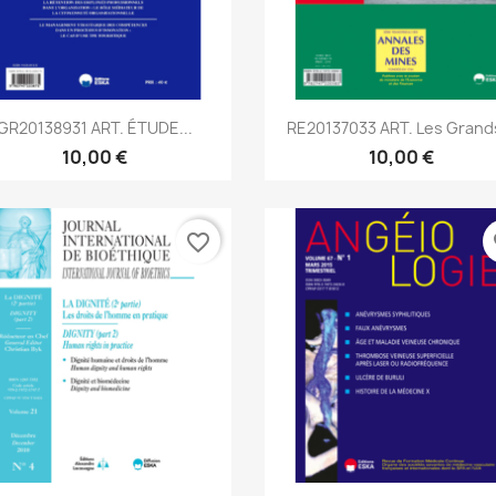
Aperçu rapide
Aperçu rapide


GR20138931 ART. ÉTUDE...
RE20137033 ART. Les Grands
10,00 €
10,00 €
favorite_border
fa