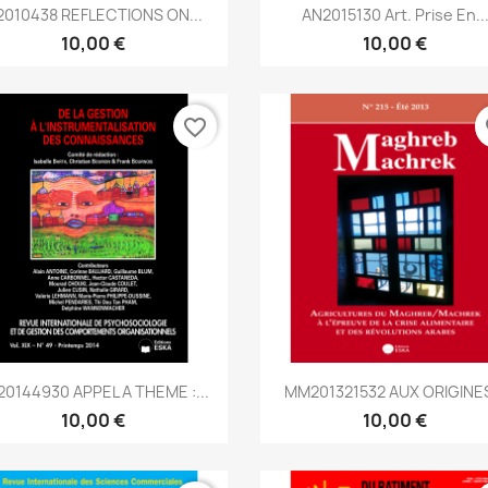
Aperçu rapide
Aperçu rapide


2010438 REFLECTIONS ON...
AN2015130 Art. Prise En..
10,00 €
10,00 €
favorite_border
fa
Aperçu rapide
Aperçu rapide


20144930 APPEL A THEME :...
MM201321532 AUX ORIGINES
10,00 €
10,00 €