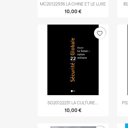
Aperçu rapide

MC20122936 LA CHINE ET LE LUXE
IB
10,00 €
favorite_border
Aperçu rapide

SG20122231 LA CULTURE...
PS
10,00 €