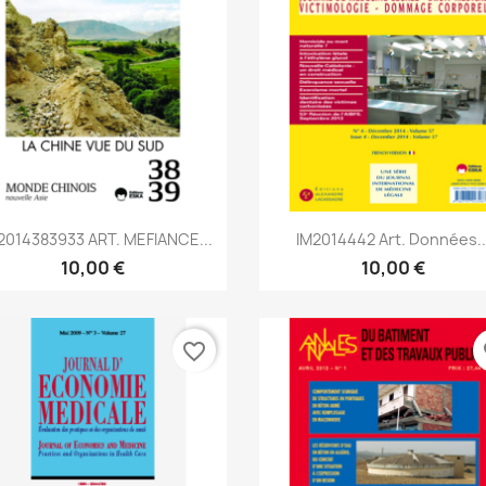
Aperçu rapide
Aperçu rapide


014383933 ART. MEFIANCE...
IM2014442 Art. Données..
10,00 €
10,00 €
favorite_border
fa