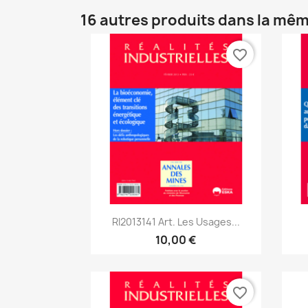
16 autres produits dans la mêm
favorite_border
Aperçu rapide

RI2013141 Art. Les Usages...
10,00 €
favorite_border