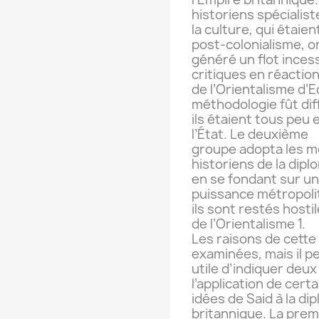
historiens spécialist
la culture, qui étaie
post-colonialisme, o
généré un flot ince
critiques en réactio
de l’Orientalisme d’E
méthodologie fût dif
ils étaient tous peu 
l’État. Le deuxième
groupe adopta les m
historiens de la dipl
en se fondant sur un
puissance métropolit
ils sont restés hosti
de l’Orientalisme 1.
Les raisons de cette 
examinées, mais il p
utile d’indiquer deu
l’application de cert
idées de Said à la di
britannique. La premi