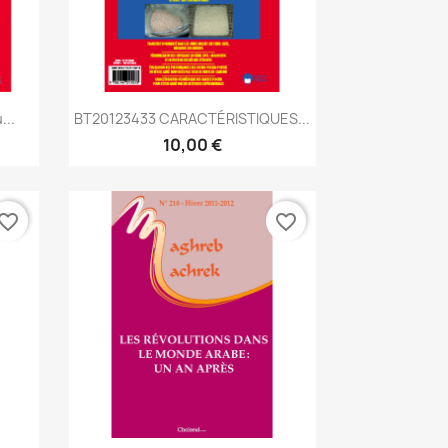
Aperçu rapide

...
BT20123433 CARACTÉRISTIQUES...
10,00 €
vorite_border
favorite_border