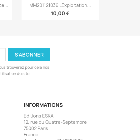
Aperçu rapide

e...
MM201121036 Lexploitation...
10,00 €
ous trouverez pour cela nos
ilisation du site.
INFORMATIONS
Editions ESKA
12, rue du Quatre-Septembre
75002 Paris
France