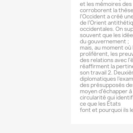
et les mémoires des
corroborent la thèse
l’Occident a créé un
de l’Orient antithéti
occidentales. On su
souvent que les idée
du gouvernement ;
mais, au moment où le
prolifèrent, les preu
des relations avec l’
réaffirment la perti
son travail 2. Deuxi
diplomatiques l’exa
des présupposés des
moyen d’échapper à 
circularité qui identi
ce que les États
font et pourquoi ils l