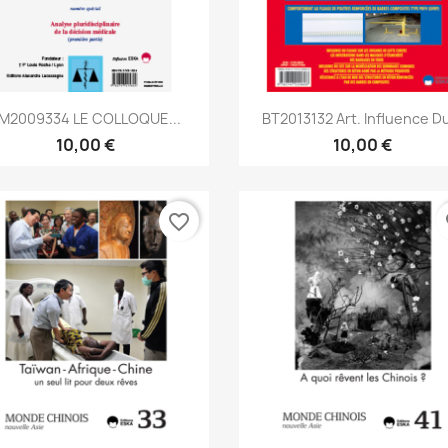
Aperçu rapide
Aperçu rapide


M2009334 LE COLLOQUE...
BT2013132 Art. Influence Du
10,00 €
10,00 €
favorite_border
fa