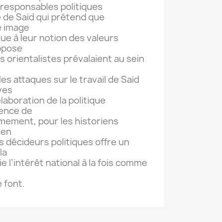
 responsables politiques
 de Said qui prétend que
e image
que à leur notion des valeurs
ppose
s orientalistes prévalaient au sein
s attaques sur le travail de Said
ves
élaboration de la politique
nence de
èmement, pour les historiens
men
 décideurs politiques offre un
la
fie l’intérêt national à la fois comme
e font.