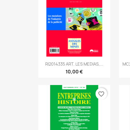
Aperçu rapide

RI2014335 ART. LES MEDIAS,...
MC2
10,00 €
favorite_border