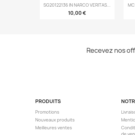
Aperçu rapide

SG20122136 IN NARCO VERITAS...
MC
10,00 €
Recevez nos off
PRODUITS
NOTR
Promotions
Livrai
Nouveaux produits
Mentio
Meilleures ventes
Condit
de ven