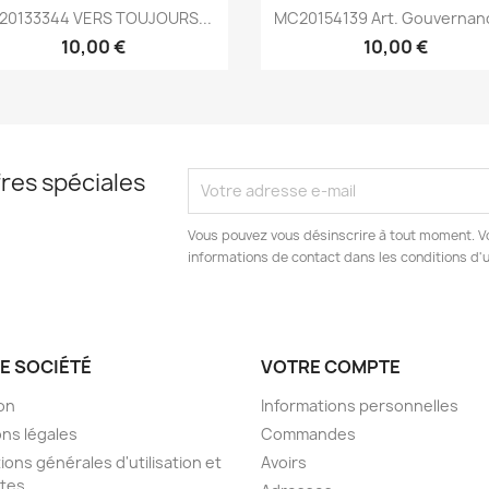
Aperçu rapide
Aperçu rapide


20133344 VERS TOUJOURS...
MC20154139 Art. Gouvernanc
10,00 €
10,00 €
res spéciales
Vous pouvez vous désinscrire à tout moment. V
informations de contact dans les conditions d'ut
E SOCIÉTÉ
VOTRE COMPTE
son
Informations personnelles
ns légales
Commandes
ions générales d'utilisation et
Avoirs
tes