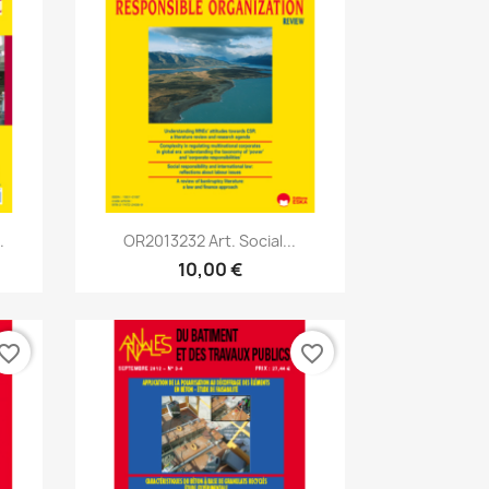
Aperçu rapide

.
OR2013232 Art. Social...
10,00 €
vorite_border
favorite_border