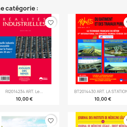
e catégorie :
favorite_border
fa
Aperçu rapide
Aperçu rapide


RI2014234 ART. Le...
BT2014430 ART. LA STATION
10,00 €
10,00 €
favorite_border
fa