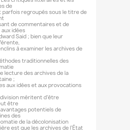
es de
nt parfois regroupés sous le titre de
nt
ssant de commentaires et de
n aux idées
dward Said ; bien que leur
férente,
enclins à examiner les archives de
éthodes traditionnelles des
omatie
e lecture des archives de la
aine ;
les aux idées et aux provocations
division méritent d’être
eut être
x avantages potentiels de
aines des
plomatie de la décolonisation
ère est que les archives de l’État