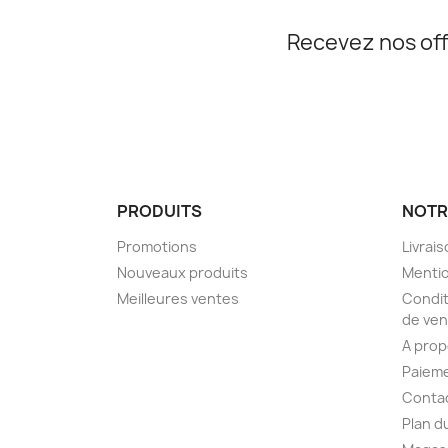
Recevez nos off
PRODUITS
NOTR
Promotions
Livrai
Nouveaux produits
Mentio
Meilleures ventes
Condit
de ven
A pro
Paieme
Conta
Plan d