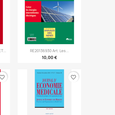
Aperçu rapide

T...
RE20136930 Art. Les...
10,00 €
vorite_border
favorite_border