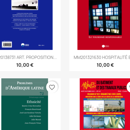
Aperçu rapide
Aperçu rapide


0138731 ART. PROPOSITION...
MM201321630 HOSPITALITÉ E
10,00 €
10,00 €
favorite_border
fa