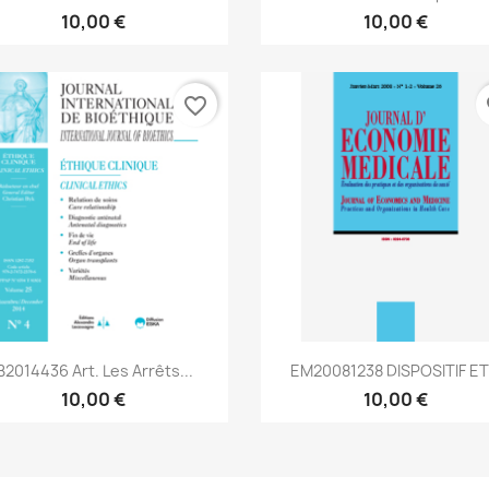
10,00 €
10,00 €
favorite_border
fa
Aperçu rapide
Aperçu rapide


B2014436 Art. Les Arrêts...
EM20081238 DISPOSITIF ET.
10,00 €
10,00 €