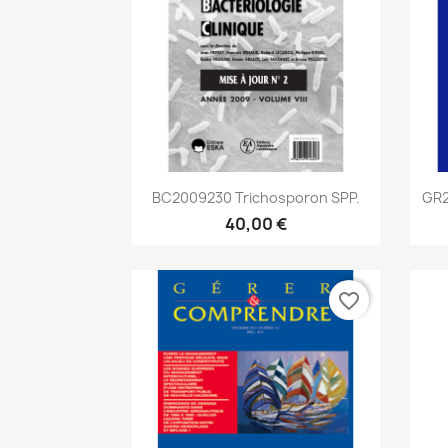
Aperçu rapide

BC2009230 Trichosporon SPP.
GR2
40,00 €
favorite_border