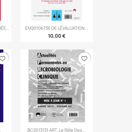
Aperçu rapide

ÉE...
EM20106736 DE LÉVALUATION...
10,00 €
vorite_border
favorite_border
Aperçu rapide

.
BC2013131 ART. Le Rôle Des...