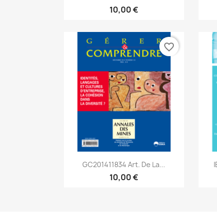
10,00 €
favorite_border
Aperçu rapide

GC201411834 Art. De La...
I
10,00 €