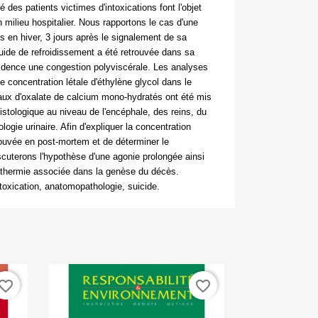
té des patients victimes d'intoxications font l'objet
n milieu hospitalier. Nous rapportons le cas d'une
 en hiver, 3 jours après le signalement de sa
iquide de refroidissement a été retrouvée dans sa
vidence une congestion polyviscérale. Les analyses
e concentration létale d'éthylène glycol dans le
aux d'oxalate de calcium mono-hydratés ont été mis
istologique au niveau de l'encéphale, des reins, du
logie urinaire. Afin d'expliquer la concentration
rouvée en
post-mortem
et de déterminer le
uterons l'hypothèse d'une agonie prolongée ainsi
pothermie associée dans la genèse du décès.
ntoxication, anatomopathologie, suicide.
vorite_border
favorite_border