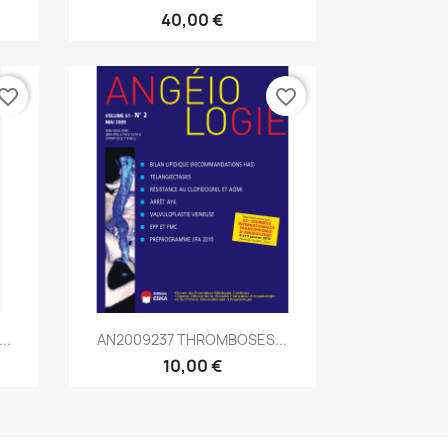
40,00 €
vorite_border
favorite_border
Aperçu rapide

..
AN2009237 THROMBOSES...
10,00 €