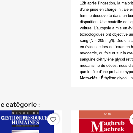
12h après l'ingestion, la majori
d'une prise en charge initiale e
femme découverte dans un bois
disparition. Une bouteille de l
voiture. L'autopsie a mis en é
toxicologiques ont objectivé un
sang (N = 205 mg/l). Des crist
en évidence lors de l'examen h
myocarde, du foie et sur la cyto
sanguine d'éthylène glycol ret
mécanisme du décès, nous disc
que le rôle d'une probable hy
Mots-clés
:
Éthylène glycol, i
e catégorie :
favorite_border
fa