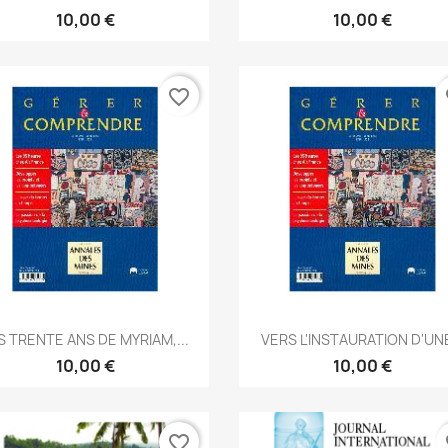
10,00 €
10,00 €
favorite_border
fa
Aperçu rapide
Aperçu rapide


S TRENTE ANS DE MYRIAM,...
VERS L'INSTAURATION D'UNE
10,00 €
10,00 €
favorite_border
fa