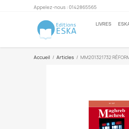
Appelez-nous :
0142865565
LIVRES
ESK
Accueil
Articles
MM201321732 RÉFORM