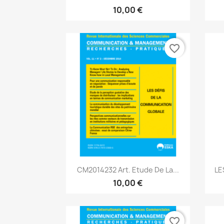
10,00 €
favorite_border
Aperçu rapide

CM2014232 Art. Etude De La...
LE
10,00 €
favorite_border