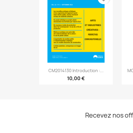
Aperçu rapide

CM2014130 Introduction :...
MC
10,00 €
Recevez nos off