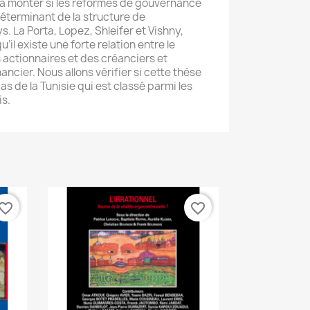
 à monter si les réformes de gouvernance
déterminant de la structure de
. La Porta, Lopez, Shleifer et Vishny,
il existe une forte relation entre le
 actionnaires et des créanciers et
ancier. Nous allons vérifier si cette thèse
as de la Tunisie qui est classé parmi les
is.
vorite_border
favorite_border