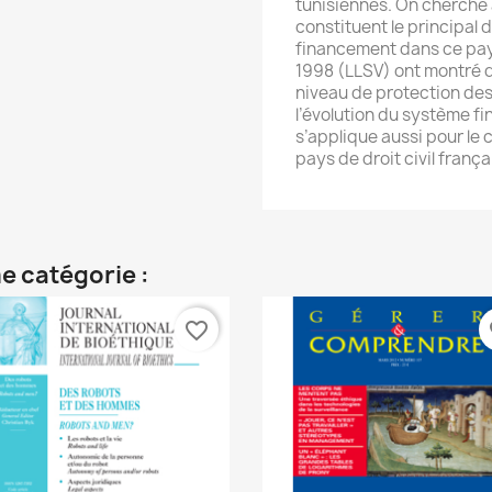
tunisiennes. On cherche
constituent le principal 
financement dans ce pays
1998 (LLSV) ont montré qu’
niveau de protection des
l’évolution du système fin
s’applique aussi pour le c
pays de droit civil frança
e catégorie :
favorite_border
fa