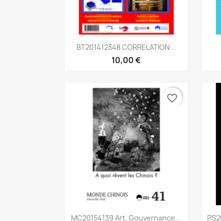
Aperçu rapide

BT201412348 CORRELATION...
10,00 €
favorite_border
Aperçu rapide

MC20154139 Art. Gouvernance...
PS2