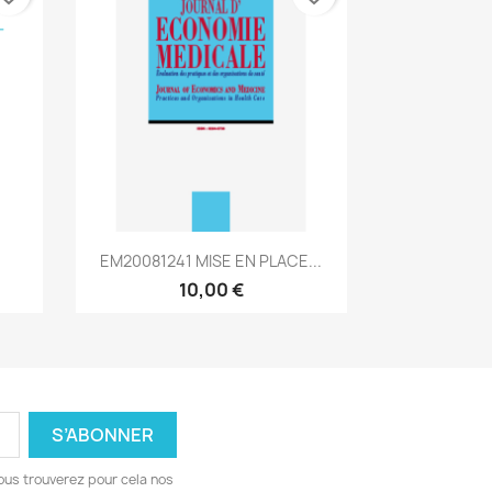
Aperçu rapide

EM20081241 MISE EN PLACE...
10,00 €
ous trouverez pour cela nos