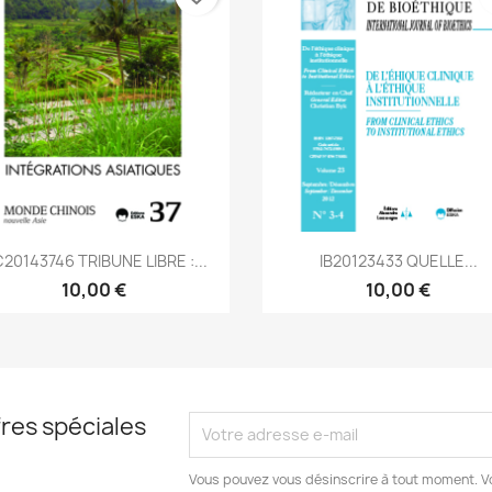
Aperçu rapide
Aperçu rapide


20143746 TRIBUNE LIBRE :...
IB20123433 QUELLE...
10,00 €
10,00 €
res spéciales
Vous pouvez vous désinscrire à tout moment. V