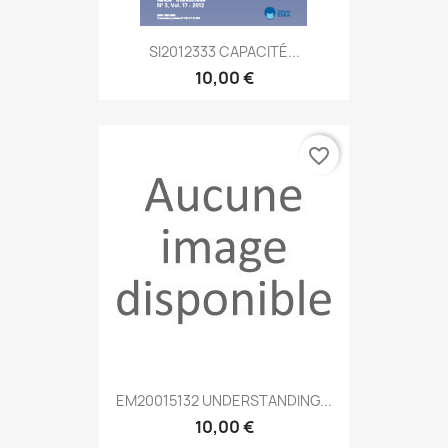
SI2012333 CAPACITÉ...
10,00 €
favorite_border
EM20015132 UNDERSTANDING...
10,00 €