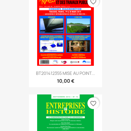
favorite_border
BT201412355 MISE AU POINT...
10,00 €
favorite_border