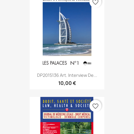
favorite_border
DP2015136 Art. Interview De...
10,00 €
favorite_border