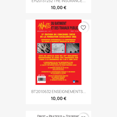
EH20137232 THE INSURANCE...
10,00 €
favorite_border
BT2010632 ENSEIGNEMENTS...
10,00 €