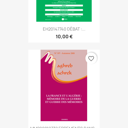
EH20147740 DÉBAT :...
10,00 €
favorite_border