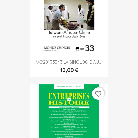
MC20133343 LA SINOLOGIE AU...
10,00 €
favorite_border