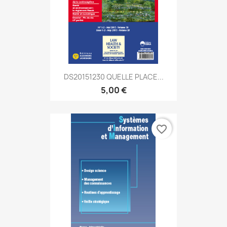
DS20151230 QUELLE PLACE...
5,00 €
favorite_border