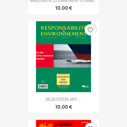
MM200819732 ERREMENTS DANS...
10,00 €
favorite_border
RE20137035 ART....
10,00 €