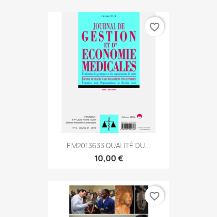
favorite_border
EM2013633 QUALITÉ DU...
10,00 €
favorite_border