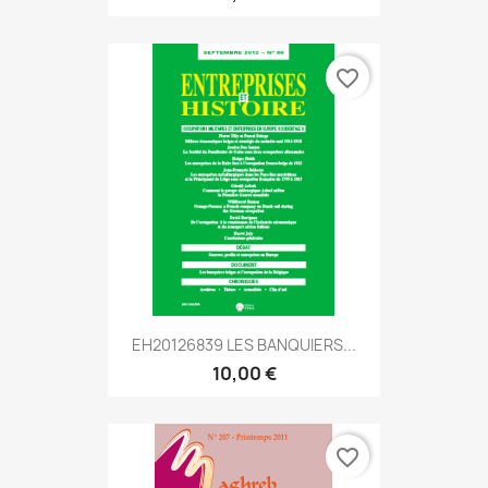
favorite_border
EH20126839 LES BANQUIERS...
10,00 €
favorite_border