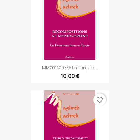
MM201120735 La Turquie...
10,00 €
favorite_border