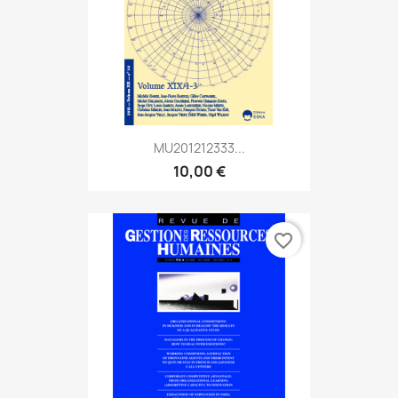
MU201212333...
10,00 €
favorite_border