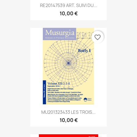
RE20147539 ART. SUIVI DU...
10,00 €
favorite_border
MU201323433 LES TROIS...
10,00 €