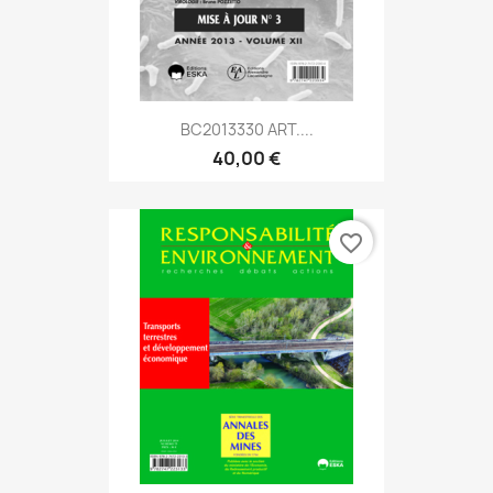
BC2013330 ART....
40,00 €
favorite_border