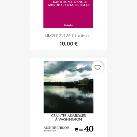
MM201221230 Tunisie...
10,00 €
favorite_border