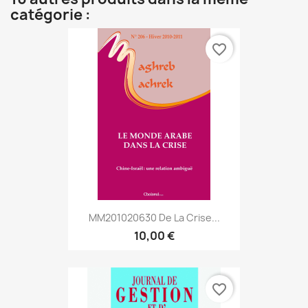
catégorie :
favorite_border
MM201020630 De La Crise...
10,00 €
favorite_border