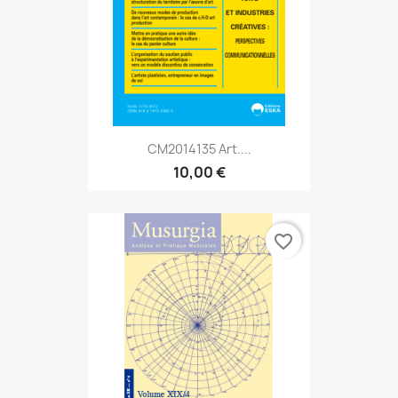
CM2014135 Art....
10,00 €
favorite_border