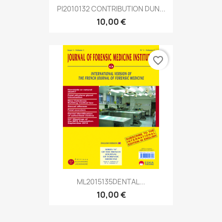
PI2010132 CONTRIBUTION DUN...
10,00 €
favorite_border
ML2015135DENTAL...
10,00 €