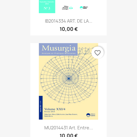
IB2014334 ART. DE LA...
10,00 €
favorite_border
MU2014431 Art. Entre...
10,00 €