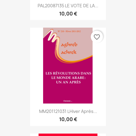
PAL20087135 LE VOTE DE LA...
10,00 €
favorite_border
MM201121031 Lhiver Après...
10,00 €