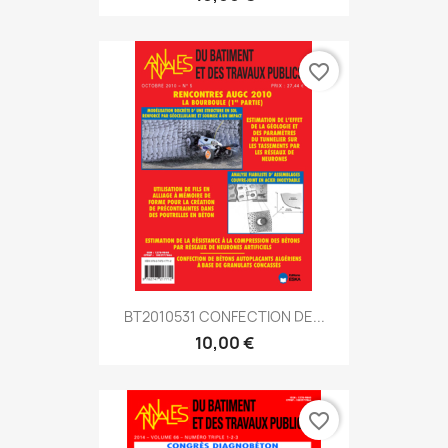
favorite_border
BT2010531 CONFECTION DE...
10,00 €
favorite_border