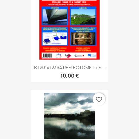
BT201412364 REFLECTOMETRIE...
10,00 €
favorite_border