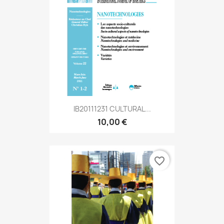
IB20111231 CULTURAL...
10,00 €
favorite_border