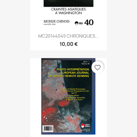
MC20144045 CHRONIQUES...
10,00 €
favorite_border