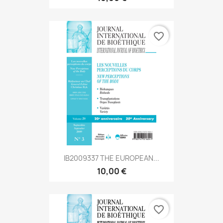
favorite_border
IB2009337 THE EUROPEAN...
10,00 €
favorite_border