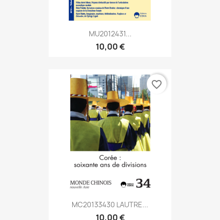
MU2012431...
10,00 €
favorite_border
MC20133430 LAUTRE...
10,00 €