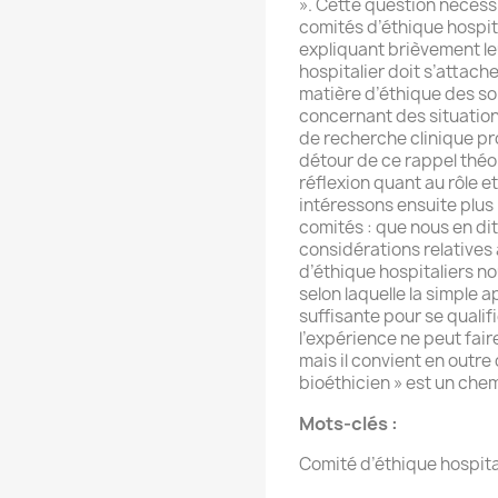
». Cette question nécess
comités d’éthique hospit
expliquant brièvement le
hospitalier doit s’attache
matière d’éthique des so
concernant des situations
de recherche clinique pro
détour de ce rappel thé
réflexion quant au rôle e
intéressons ensuite plu
comités : que nous en dit 
considérations relative
d’éthique hospitaliers no
selon laquelle la simple 
suffisante pour se qualif
l’expérience ne peut fai
mais il convient en outre 
bioéthicien » est un che
Mots-clés :
Comité d’éthique hospital