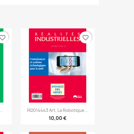
vorite_border
favorite_border
Aperçu rapide

..
RI2014443 Art. La Robotique...
10,00 €