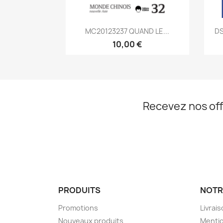
Aperçu rapide

MC20123237 QUAND LE...
DS
10,00 €
Recevez nos off
PRODUITS
NOTR
Promotions
Livrai
Nouveaux produits
Mentio