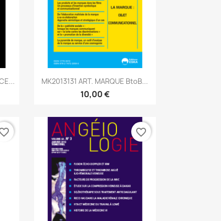
Aperçu rapide

E...
MK2013131 ART. MARQUE BtoB...
10,00 €
vorite_border
favorite_border