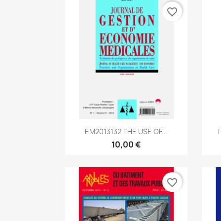
favorite_border
Aperçu rapide

EM2013132 THE USE OF...
10,00 €
favorite_border