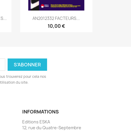
Aperçu rapide

...
AN2012332 FACTEURS...
10,00 €
ous trouverez pour cela nos
ilisation du site.
INFORMATIONS
Editions ESKA
12, rue du Quatre-Septembre