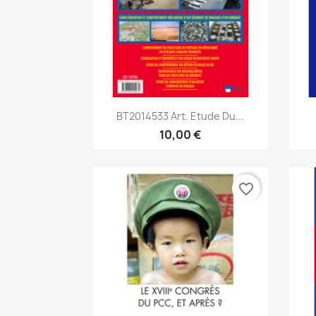
Aperçu rapide

BT2014533 Art. Etude Du...
10,00 €
favorite_border