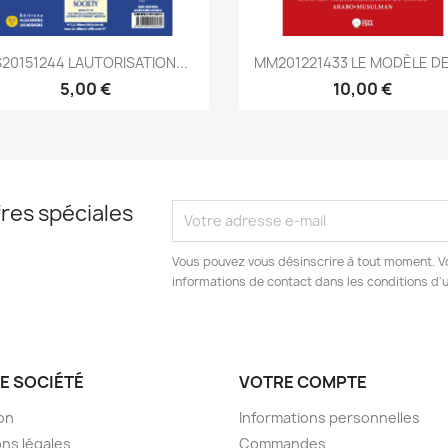
Aperçu rapide
Aperçu rapide


20151244 LAUTORISATION...
MM201221433 LE MODÈLE DES
5,00 €
10,00 €
res spéciales
Vous pouvez vous désinscrire à tout moment. V
informations de contact dans les conditions d'ut
E SOCIÉTÉ
VOTRE COMPTE
son
Informations personnelles
ns légales
Commandes