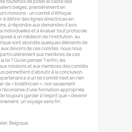
ite toutefois de poser le cadre des
aliers belges, premièrement en
urs missions : un comité d’éthique
r à définir des lignes directrices en
ins, à répondre aux demandes d’avis
 individuelles et à évaluer tout protocole
posé à un médecin de l’institution. au
orique sont abordés quelques éléments de
t aux devoirs de ces comités. nous nous
s particulièrement aux membres de ces
la loi ? Qu’en penser ? enfin, les
s aux missions et aux membres des comités
us permettent d’aboutir à la conclusion
appartenance à un tel comité n’est en rien
ier de « bioéthicien ». non seulement
re l’économie d’une formation appropriée
de toujours garder à l’esprit que « devenir
minement, un voyage sans fin.
ier, Belgique.