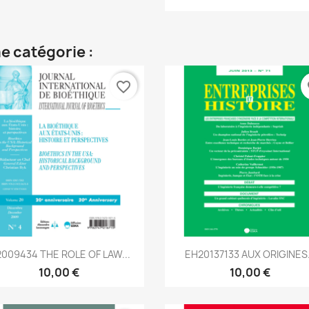
e catégorie :
favorite_border
fa
Aperçu rapide
Aperçu rapide


2009434 THE ROLE OF LAW...
EH20137133 AUX ORIGINES.
10,00 €
10,00 €