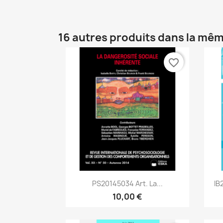
16 autres produits dans la mêm
favorite_border
Aperçu rapide

PS20145034 Art. La...
IB
10,00 €