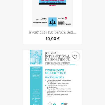
EM2012534 INCIDENCE DES...
10,00 €
favorite_border