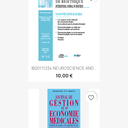
IB20111234 NEUROSCIENCE AND...
10,00 €
favorite_border