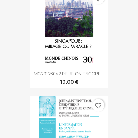
MC20123042 PEUT-ON ENCORE...
10,00 €
favorite_border