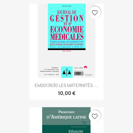
favorite_border
EM2013630 LES MATERNITÉS :...
10,00 €
favorite_border