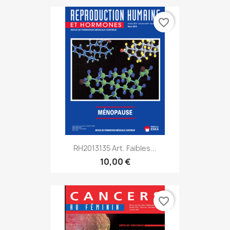
favorite_border
RH2013135 Art. Faibles...
10,00 €
favorite_border