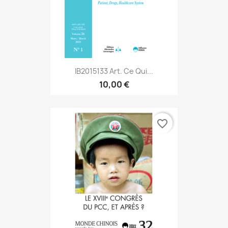
IB2015133 Art. Ce Qui...
10,00 €
favorite_border