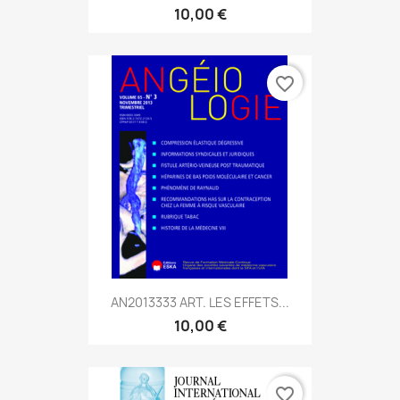
10,00 €
favorite_border
AN2013333 ART. LES EFFETS...
10,00 €
favorite_border