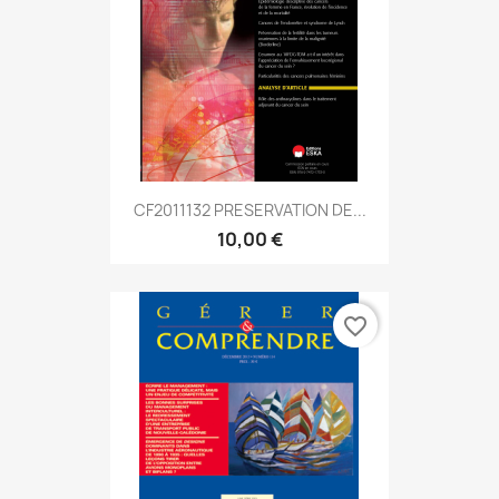
CF2011132 PRESERVATION DE...
10,00 €
favorite_border