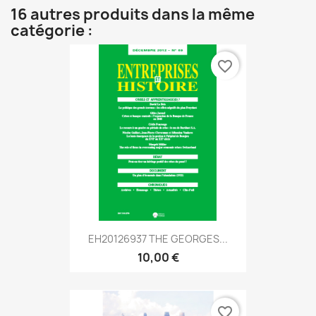
16 autres produits dans la même
catégorie :
favorite_border
EH20126937 THE GEORGES...
10,00 €
favorite_border