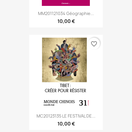
MM201121034 Géographie...
10,00 €
favorite_border
MC20123135 LE FESTIVAL DE...
10,00 €