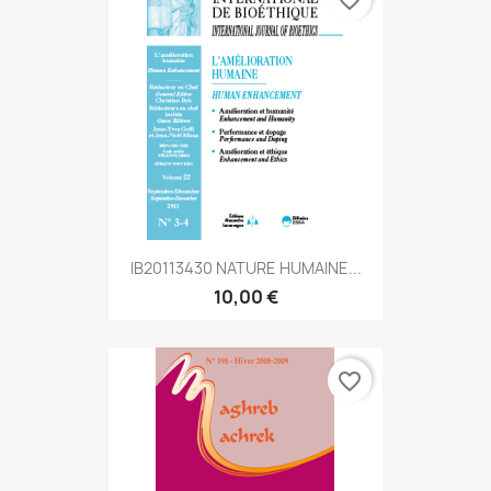
favorite_border
IB20113430 NATURE HUMAINE...
10,00 €
favorite_border