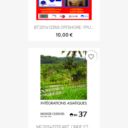
BT201412366 OFFSHORE: FPU...
10,00 €
favorite_border
MC20143733 ART. L'INDE ET...