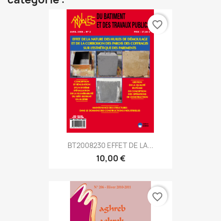
favorite_border
BT2008230 EFFET DE LA...
10,00 €
favorite_border