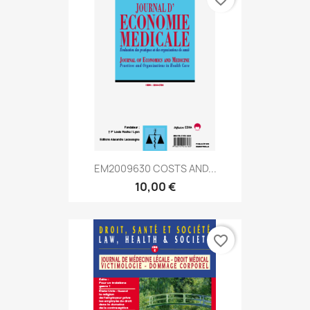
EM2009630 COSTS AND...
10,00 €
favorite_border