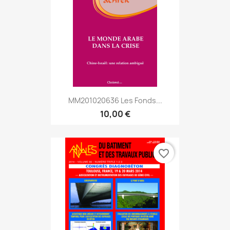
MM201020636 Les Fonds...
10,00 €
favorite_border