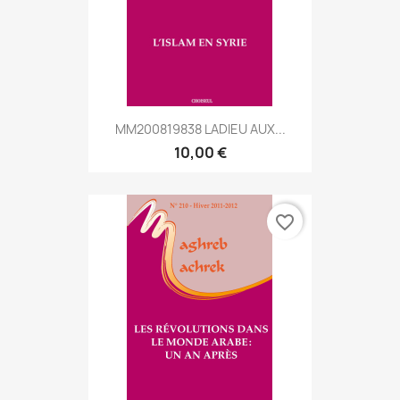
MM200819838 LADIEU AUX...
10,00 €
favorite_border