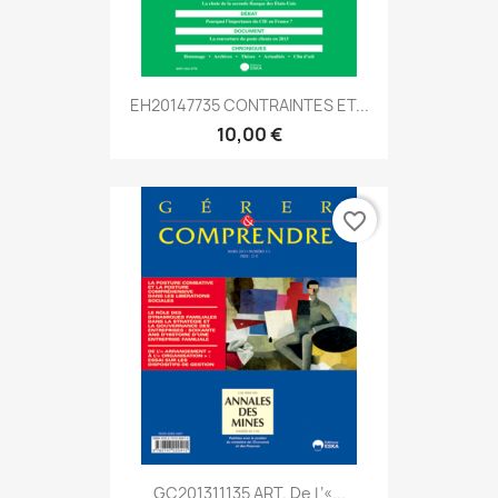
EH20147735 CONTRAINTES ET...
10,00 €
favorite_border
GC201311135 ART. De L’«...