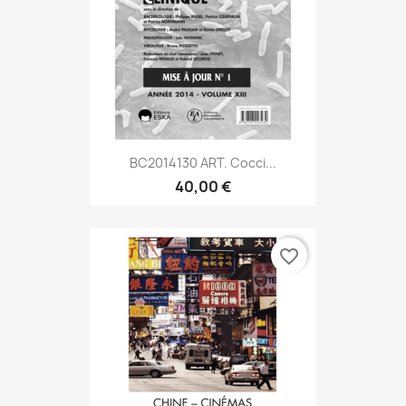
BC2014130 ART. Cocci...
40,00 €
favorite_border