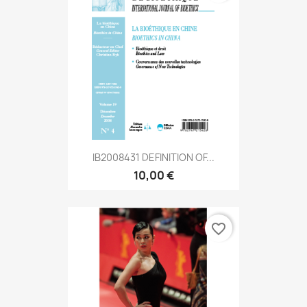
IB2008431 DEFINITION OF...
10,00 €
favorite_border