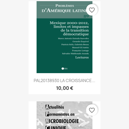
favorite_border
PAL20138930 LA CROISSANCE...
10,00 €
favorite_border