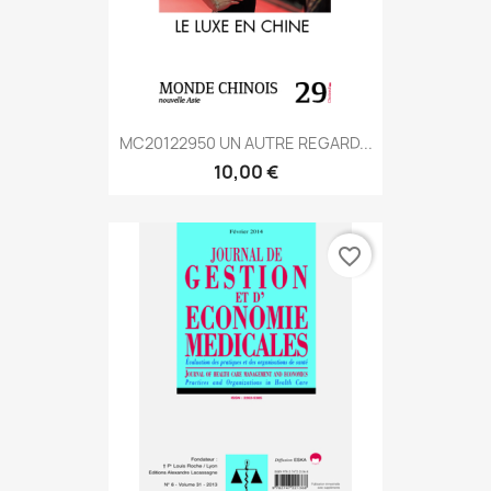
MC20122950 UN AUTRE REGARD...
10,00 €
favorite_border