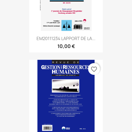
EM20111234 LAPPORT DE LA...
10,00 €
favorite_border