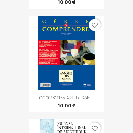
10,00 €
favorite_border
GC201311134 ART. Le Rôle...
10,00 €
favorite_border