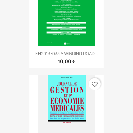
EH20137033 A WINDING ROAD...
10,00 €
favorite_border