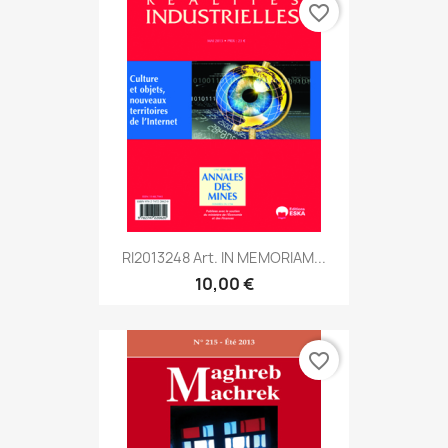
favorite_border
RI2013248 Art. IN MEMORIAM...
10,00 €
favorite_border