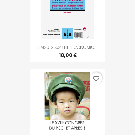
EM2012532 THE ECONOMIC...
10,00 €
favorite_border