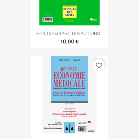
RE20147338 ART. LES ACTIONS...
10,00 €
favorite_border