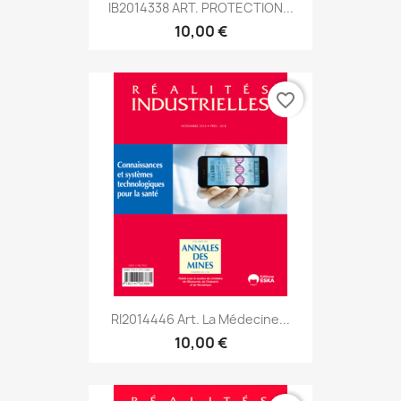
IB2014338 ART. PROTECTION...
10,00 €
favorite_border
RI2014446 Art. La Médecine...
10,00 €