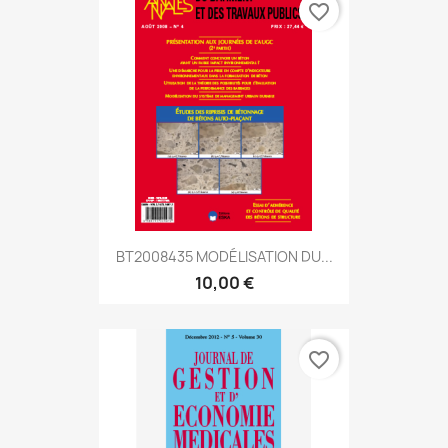
favorite_border
BT2008435 MODÉLISATION DU...
10,00 €
favorite_border