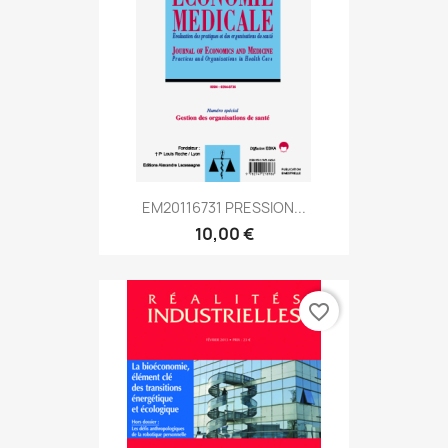
EM20116731 PRESSION...
10,00 €
favorite_border