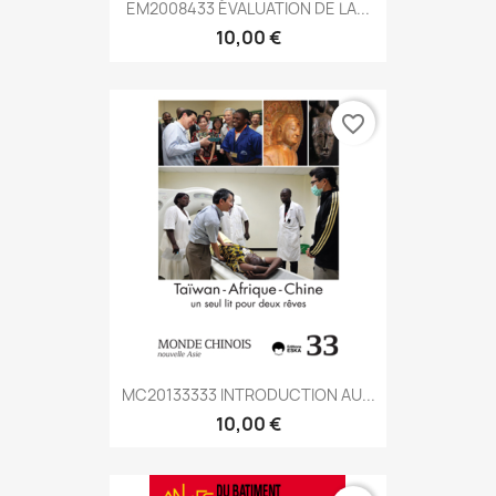
EM2008433 ÉVALUATION DE LA...
10,00 €
favorite_border
MC20133333 INTRODUCTION AU...
10,00 €