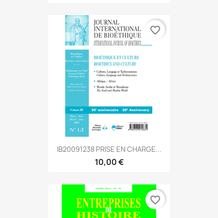
favorite_border
IB20091238 PRISE EN CHARGE...
10,00 €
favorite_border