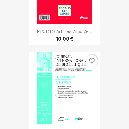
RI2013137 Art. Les Virus De...
10,00 €
favorite_border