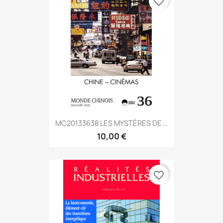
favorite_border
MC20133638 LES MYSTÈRES DE...
10,00 €
favorite_border