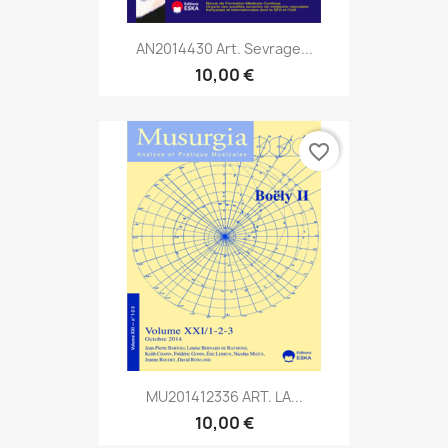
AN2014430 Art. Sevrage...
10,00 €
favorite_border
MU201412336 ART. LA...
10,00 €