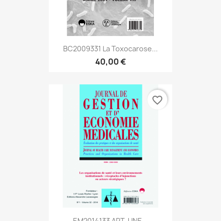
BC2009331 La Toxocarose...
40,00 €
favorite_border
EM2014133 ART. UNE...