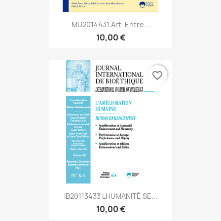
MU2014431 Art. Entre...
10,00 €
favorite_border
IB20113433 LHUMANITÉ SE...
10,00 €