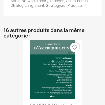
Actor-Network Theory, IT needs, Users’ needs,
Strategic alignment, Strategyas- Practice.
16 autres produits dans la même
catégorie :
favorite_border
PAL20139030 RÔLES DE LA...