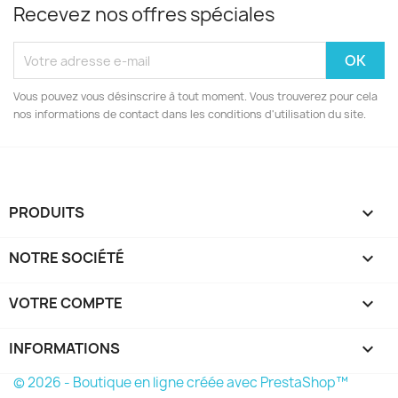
Recevez nos offres spéciales
Vous pouvez vous désinscrire à tout moment. Vous trouverez pour cela
nos informations de contact dans les conditions d'utilisation du site.
PRODUITS

NOTRE SOCIÉTÉ

VOTRE COMPTE

INFORMATIONS
keyboard_arrow_down
© 2026 - Boutique en ligne créée avec PrestaShop™