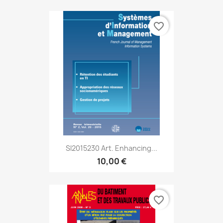
favorite_border
SI2015230 Art. Enhancing...
10,00 €
favorite_border