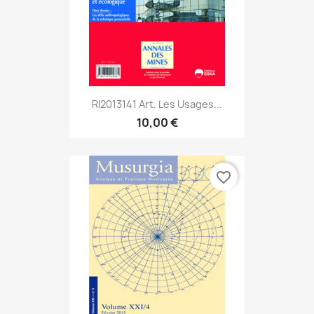
RI2013141 Art. Les Usages...
10,00 €
favorite_border