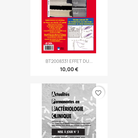
BT2008331 EFFET DU...
10,00 €
favorite_border