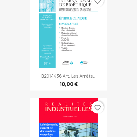
favorite_border
IB2014436 Art. Les Arrêts...
10,00 €
favorite_border