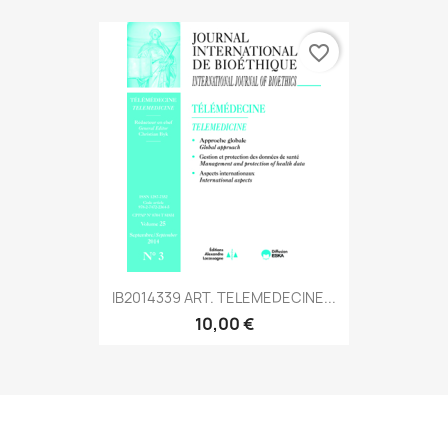
favorite_border
IB2014339 ART. TELEMEDECINE...
10,00 €