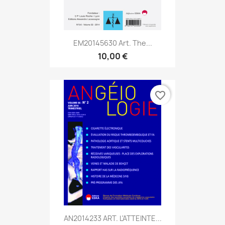
EM20145630 Art. The...
10,00 €
favorite_border
AN2014233 ART. L'ATTEINTE...