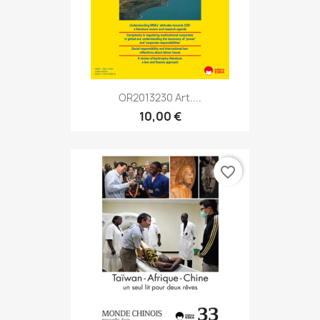
OR2013230 Art....
10,00 €
favorite_border