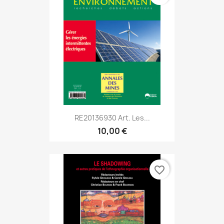
RE20136930 Art. Les...
10,00 €
favorite_border