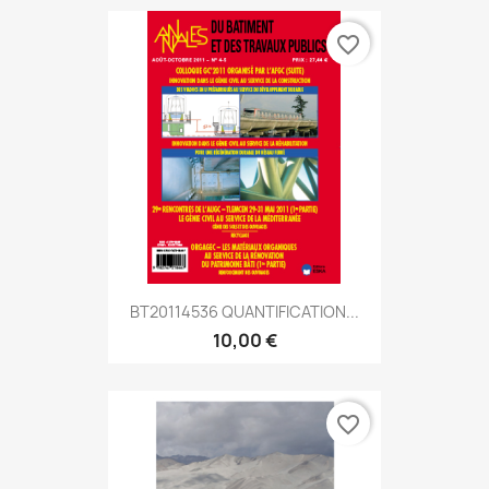
favorite_border
BT20114536 QUANTIFICATION...
10,00 €
favorite_border