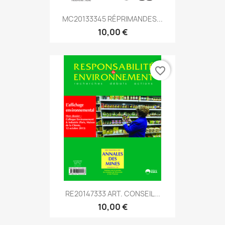
MC20133345 RÉPRIMANDES...
10,00 €
favorite_border
RE20147333 ART. CONSEIL...
10,00 €