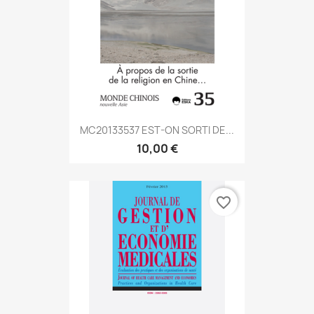
MC20133537 EST-ON SORTI DE...
10,00 €
favorite_border