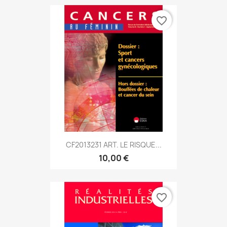
favorite_border
CF2013231 ART. LE RISQUE...
10,00 €
favorite_border