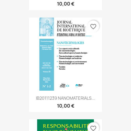
10,00 €
favorite_border
IB20111239 NANOMATERIALS...
10,00 €
favorite_border