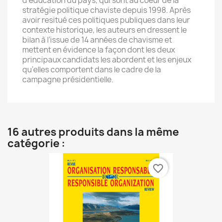
d’éducation du pays, qui sont au coeur de la
stratégie politique chaviste depuis 1998. Après
avoir resitué ces politiques publiques dans leur
contexte historique, les auteurs en dressent le
bilan à l’issue de 14 années de chavisme et
mettent en évidence la façon dont les deux
principaux candidats les abordent et les enjeux
qu’elles comportent dans le cadre de la
campagne présidentielle.
16 autres produits dans la même
catégorie :
favorite_border