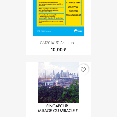
CM2014131 Art. Les...
10,00 €
favorite_border