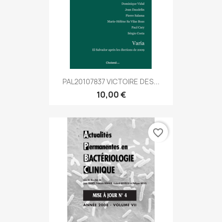
PAL20107837 VICTOIRE DES...
10,00 €
favorite_border