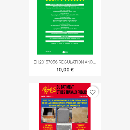
EH20137036 REGULATION AND...
10,00 €
favorite_border