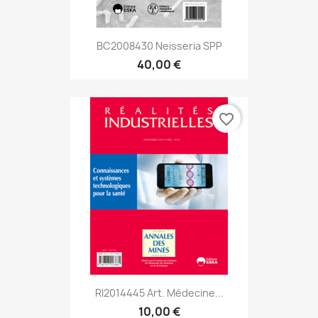
BC2008430 Neisseria SPP
40,00 €
favorite_border
RI2014445 Art. Médecine...
10,00 €