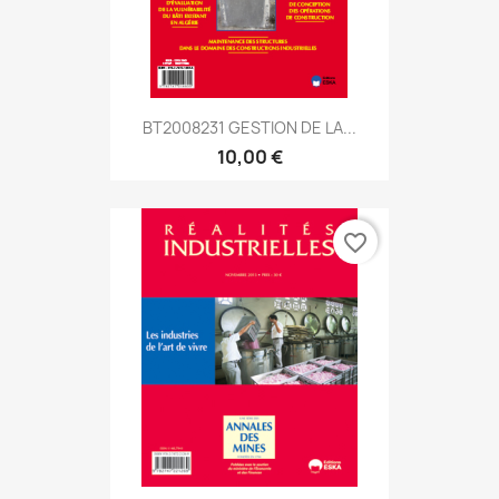
BT2008231 GESTION DE LA...
10,00 €
favorite_border