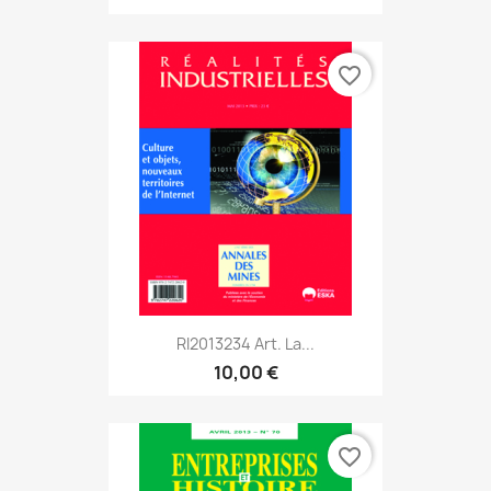
favorite_border
RI2013234 Art. La...
10,00 €
favorite_border