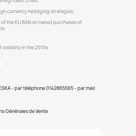
reign debt crisis.
ign currency heddging strategies.
t of the EU BAN on naked purchases of
ps.
volatility in the 2010s
 ESKA - par téléphone 0142865565 - par mail
ns Générales de Vente