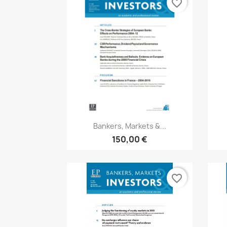
favorite_border
Aperçu rapide

Bankers, Markets &...
150,00 €
favorite_border