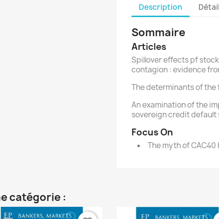
Description
Détai
Sommaire
Articles
Spillover effects pf stock
contagion : evidence fro
The determinants of the 
An examination of the i
sovereign credit default
Focus On
The myth of CAC40 hi
e catégorie :