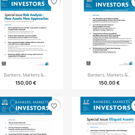
favorite_border
fa
Aperçu rapide
Aperçu rapide


Bankers, Markets &...
Bankers, Markets &...
150,00 €
150,00 €
favorite_border
fa