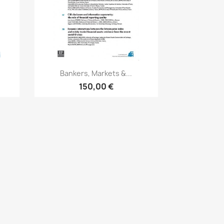
Aperçu rapide

Bankers, Markets &...
150,00 €