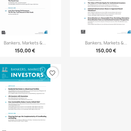
Aperçu rapide
Aperçu rapide


Bankers, Markets &...
Bankers, Markets &...
150,00 €
150,00 €
favorite_border