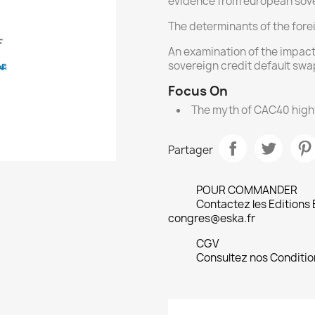
evidence from european sove
The determinants of the fore
An examination of the impac
sovereign credit default swa
Focus On
The myth of CAC40 hight 
Partager
POUR COMMANDER
Contactez les Editions
congres@eska.fr
CGV
Consultez nos Conditio