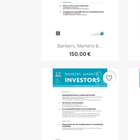
Aperçu rapide

Bankers, Markets &...
150,00 €
favorite_border