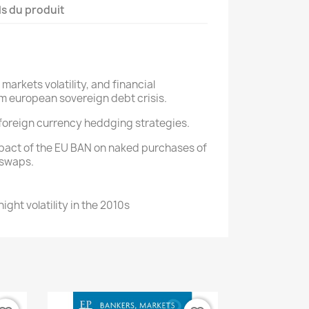
ls du produit
 markets volatility, and financial
m european sovereign debt crisis.
foreign currency heddging strategies.
mpact of the EU BAN on naked purchases of
 swaps.
ght volatility in the 2010s