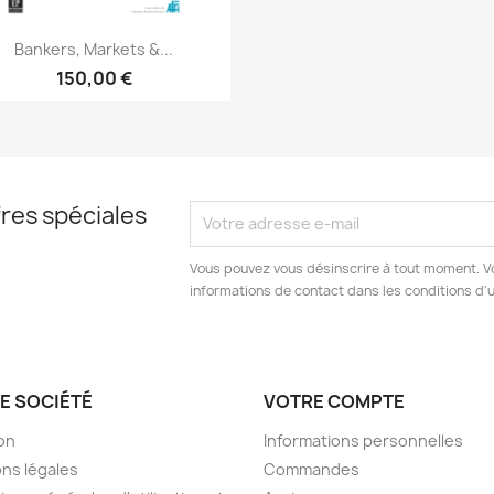
Aperçu rapide

Bankers, Markets &...
150,00 €
res spéciales
Vous pouvez vous désinscrire à tout moment. V
informations de contact dans les conditions d'ut
E SOCIÉTÉ
VOTRE COMPTE
son
Informations personnelles
ns légales
Commandes