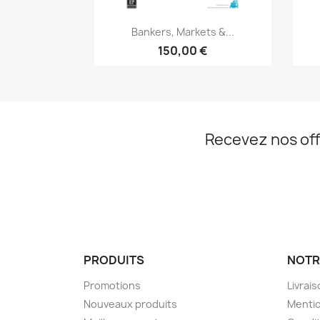
Aperçu rapide

Bankers, Markets &...
150,00 €
Recevez nos off
PRODUITS
NOTR
Promotions
Livrai
Nouveaux produits
Mentio