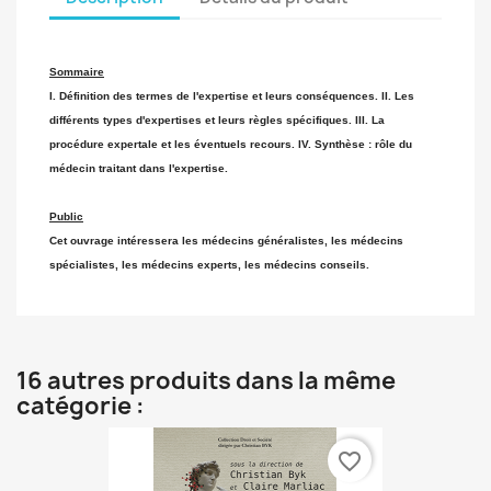
Sommaire
I. Définition des termes de l'expertise et leurs conséquences. II. Les
différents types d'expertises et leurs règles spécifiques. III. La
procédure expertale et les éventuels recours. IV. Synthèse : rôle du
médecin traitant dans l'expertise.
Public
Cet ouvrage intéressera les médecins généralistes, les médecins
spécialistes, les médecins experts, les médecins conseils.
16 autres produits dans la même
catégorie :
favorite_border