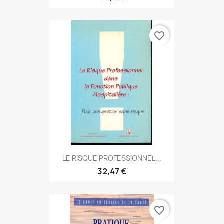
favorite_border
LE RISQUE PROFESSIONNEL...
32,47 €
favorite_border