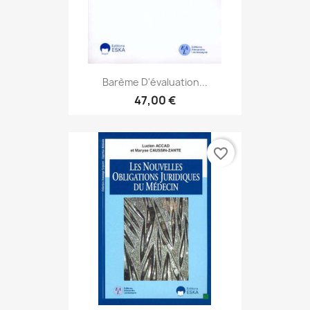
Barème D'évaluation...
47,00 €
favorite_border