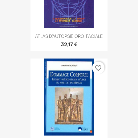
ATLAS D'AUTOPSIE ORO-FACIALE
32,17 €
favorite_border