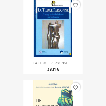
favorite_border
LA TIERCE PERSONNE :...
38,11 €
favorite_border