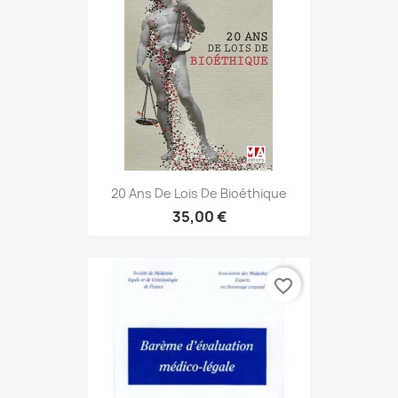
20 Ans De Lois De Bioéthique
35,00 €
favorite_border