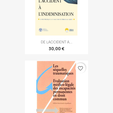
DE LACCIDENT A...
30,00 €
favorite_border