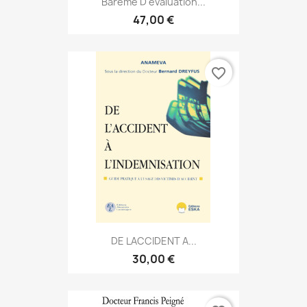
Barème D'évaluation...
47,00 €
favorite_border
DE LACCIDENT A...
30,00 €