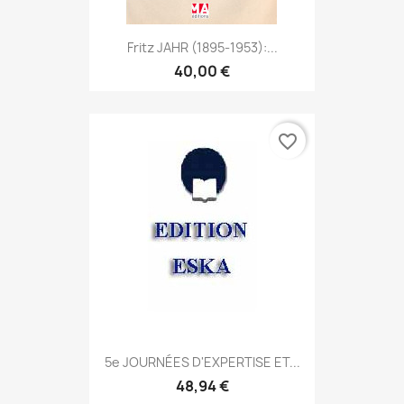
Fritz JAHR (1895-1953):...
40,00 €
favorite_border
5e JOURNÉES D'EXPERTISE ET...
48,94 €