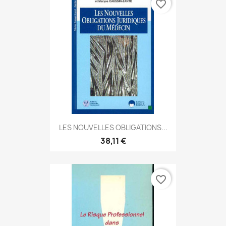
favorite_border
LES NOUVELLES OBLIGATIONS...
38,11 €
favorite_border