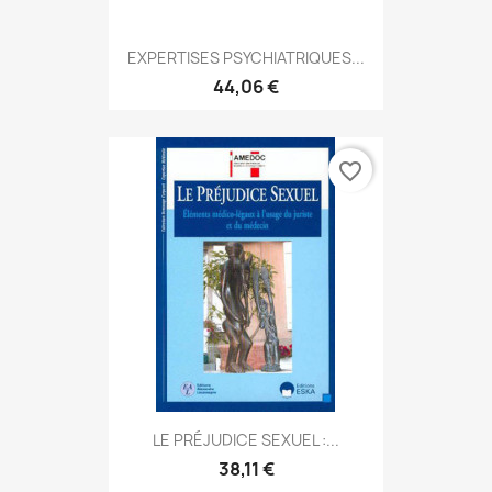
EXPERTISES PSYCHIATRIQUES...
44,06 €
favorite_border
LE PRÉJUDICE SEXUEL :...
38,11 €