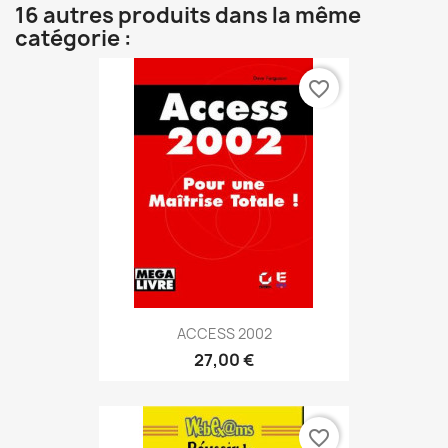
16 autres produits dans la même
catégorie :
favorite_border
ACCESS 2002
27,00 €
favorite_border