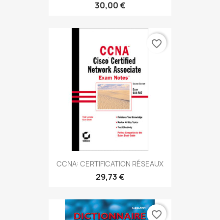
30,00 €
favorite_border
CCNA: CERTIFICATION RÉSEAUX
29,73 €
favorite_border