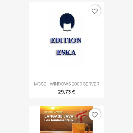
favorite_border
MCSE - WINDOWS 2000 SERVER
29,73 €
favorite_border