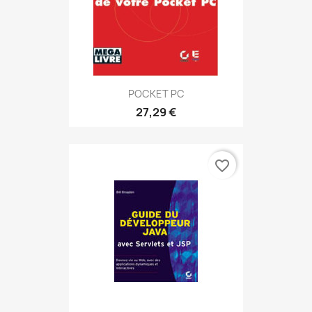
POCKET PC
27,29 €
favorite_border