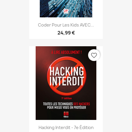
Coder Pour Les Kids AVEC...
24,99 €
favorite_border
Hacking Interdit - 7e Édition