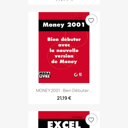
favorite_border
MONEY 2001 : Bien Débuter...
21,19 €
favorite_border