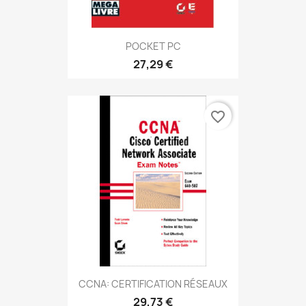
POCKET PC
27,29 €
favorite_border
CCNA: CERTIFICATION RÉSEAUX
29,73 €