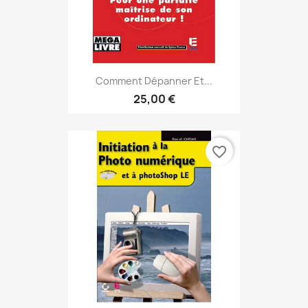
Comment Dépanner Et...
25,00 €
favorite_border