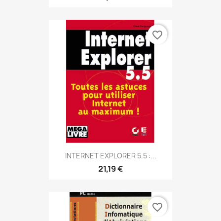
favorite_border
INTERNET EXPLORER 5.5 :...
21,19 €
favorite_border