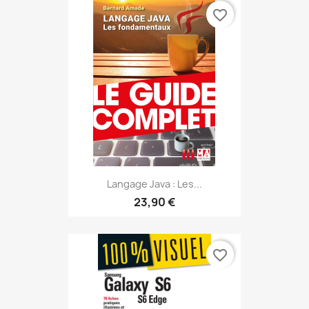
favorite_border
Langage Java : Les...
23,90 €
favorite_border