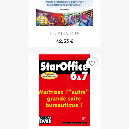
ILLUSTRATOR 9
42,53 €
favorite_border