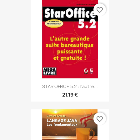
favorite_border
STAR OFFICE 5.2 : L'autre...
21,19 €
favorite_border