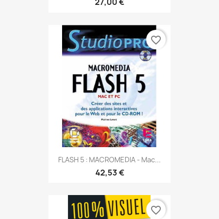
27,00 €
favorite_border
FLASH 5 : MACROMEDIA - Mac...
42,53 €
favorite_border