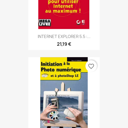
INTERNET EXPLORER 5.5 :...
21,19 €
favorite_border