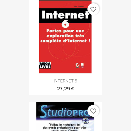
favorite_border
INTERNET 6
27,29 €
favorite_border