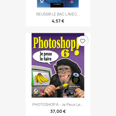
REUSSIR LE BAC L AVEC...
4,57 €
favorite_border
PHOTOSHOP 6 - Je Peux Le...
37,00 €