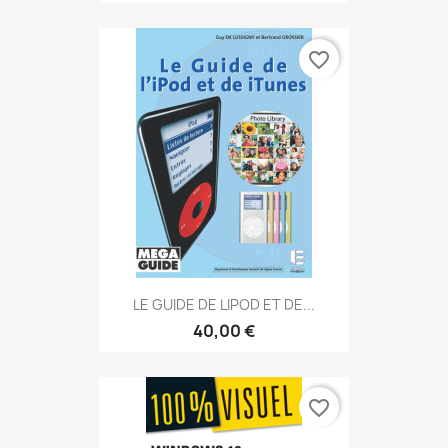
favorite_border
LE GUIDE DE LiPOD ET DE...
40,00 €
favorite_border