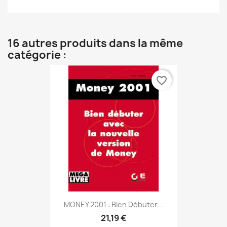
16 autres produits dans la même
catégorie :
favorite_border
MONEY 2001 : Bien Débuter...
21,19 €