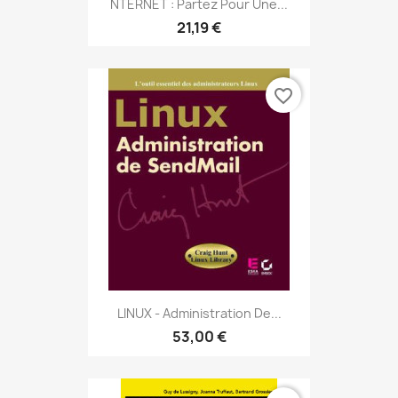
NTERNET : Partez Pour Une...
21,19 €
favorite_border
LINUX - Administration De...
53,00 €