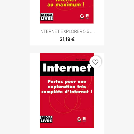
INTERNET EXPLORER 5.5 :...
21,19 €
favorite_border