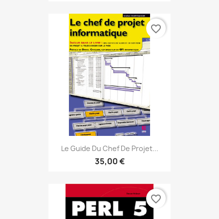
favorite_border
Le Guide Du Chef De Projet...
35,00 €
favorite_border