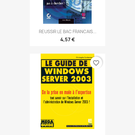
REUSSIR LE BAC FRANCAIS...
4,57 €
favorite_border