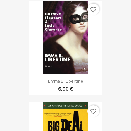
favorite_border
Emma B. Libertine
6,90 €
favorite_border