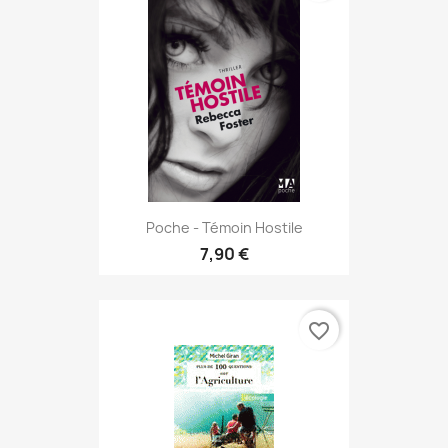
Poche - Témoin Hostile
7,90 €
favorite_border