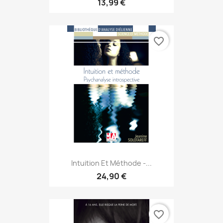
13,99 €
favorite_border
Intuition Et Méthode -...
24,90 €
favorite_border