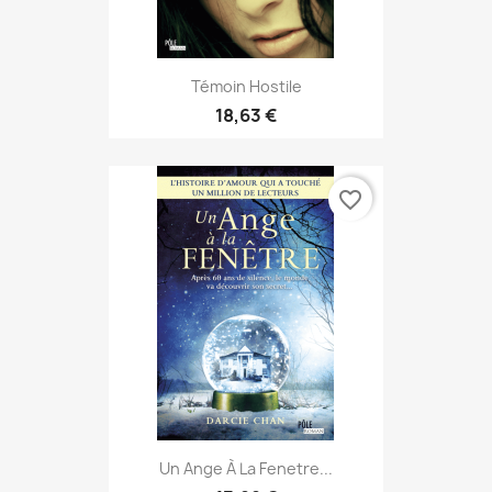
Témoin Hostile
18,63 €
favorite_border
Un Ange À La Fenetre...