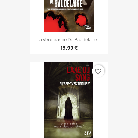
La Vengeance De Baudelaire...
13,99 €
favorite_border