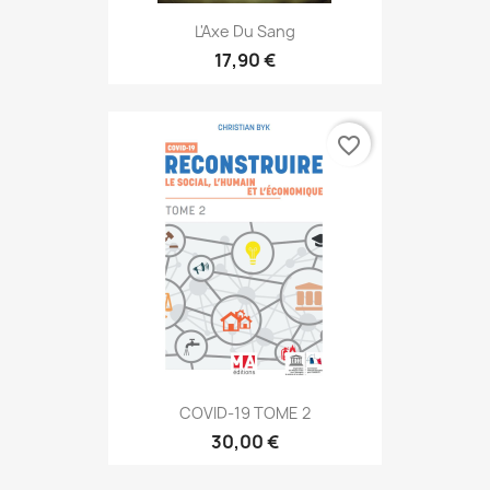
L'Axe Du Sang
17,90 €
favorite_border
COVID-19 TOME 2
30,00 €