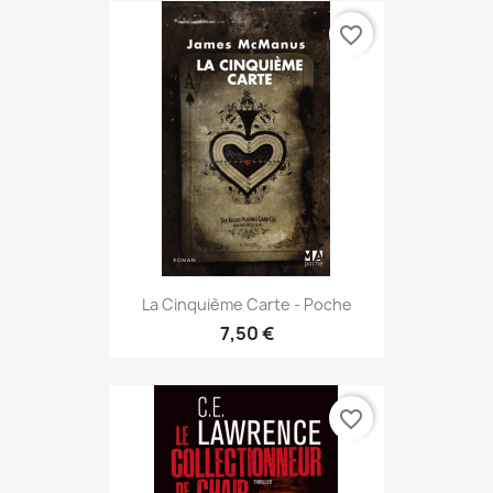
favorite_border
La Cinquième Carte - Poche
7,50 €
favorite_border