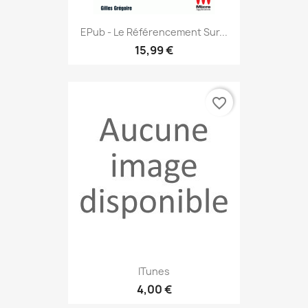
EPub - Le Référencement Sur...
15,99 €
favorite_border
ITunes
4,00 €