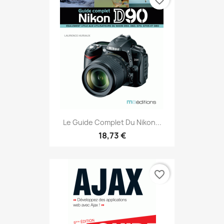
favorite_border
Le Guide Complet Du Nikon...
18,73 €
favorite_border