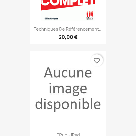
Techniques De Référencement...
20,00 €
favorite_border
EPub - IPad