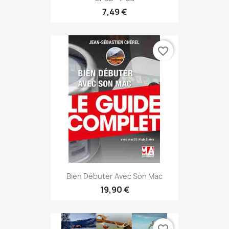
7,49 €
favorite_border
Bien Débuter Avec Son Mac
19,90 €