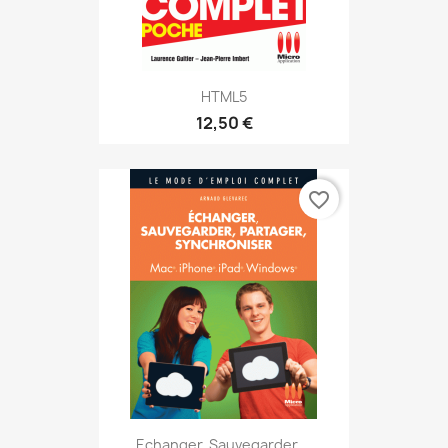
HTML5
12,50 €
favorite_border
Echanger, Sauvegarder,...