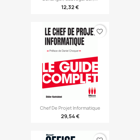
12,32 €
favorite_border
Chef De Projet Informatique
29,54 €