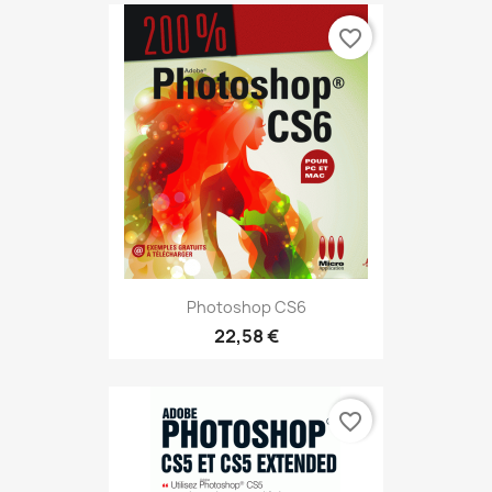
favorite_border
Photoshop CS6
22,58 €
favorite_border