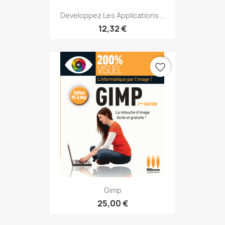
Developpez Les Applications...
12,32 €
favorite_border
Gimp
25,00 €