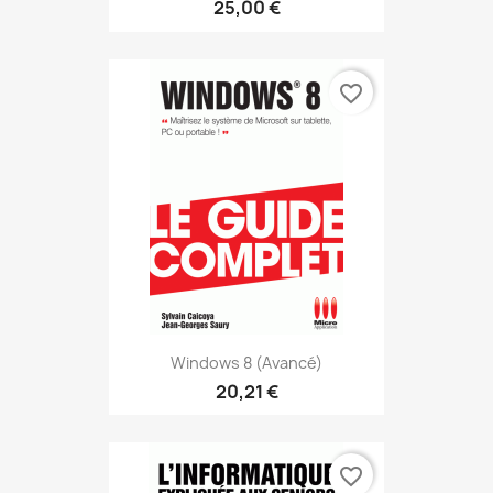
25,00 €
favorite_border
Windows 8 (avancé)
20,21 €
favorite_border