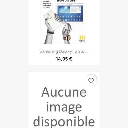
Samsung Galaxy Tab 3/...
14,95 €
favorite_border