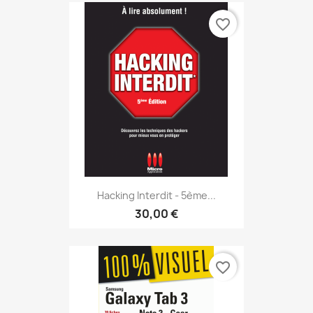
favorite_border
Hacking Interdit - 5ème...
30,00 €
favorite_border