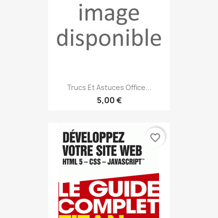
Trucs Et Astuces Office...
5,00 €
favorite_border