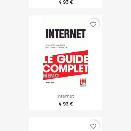
4,93 €
favorite_border
Internet
4,93 €
favorite_border