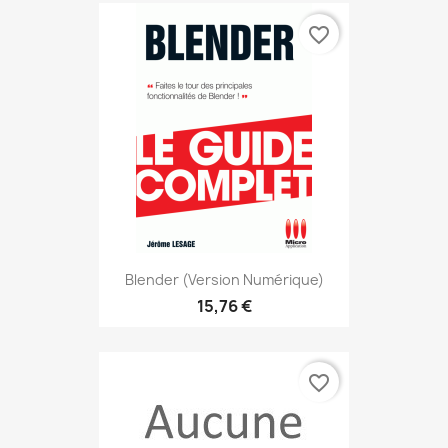
favorite_border
Blender (version Numérique)
15,76 €
favorite_border