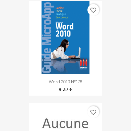
favorite_border
Word 2010 N°178
9,37 €
favorite_border