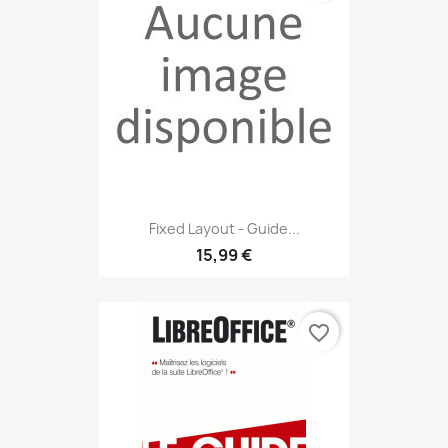
Fixed Layout - Guide...
15,99 €
favorite_border