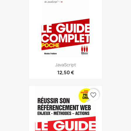
JavaScript
12,50 €
favorite_border