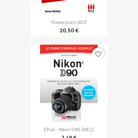
Powerpoint 2013
20,50 €
favorite_border
EPub - Nikon D90 (MEC)
7,49 €