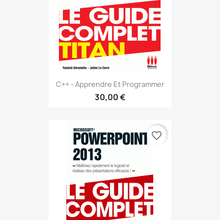
C++ - Apprendre Et Programmer
30,00 €
favorite_border