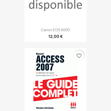
Canon EOS 600D
12,00 €
favorite_border