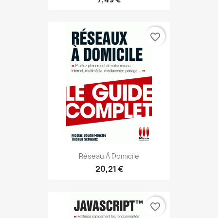
favorite_border
Réseau À Domicile
20,21 €
favorite_border