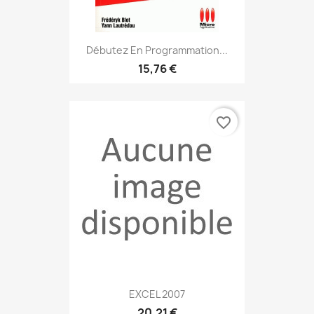
Débutez En Programmation...
15,76 €
favorite_border
EXCEL 2007
20,21 €