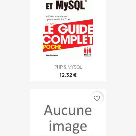
PHP & MYSQL
12,32 €
favorite_border