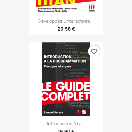
Développez L'interactivité...
29,58 €
favorite_border
Introduction À La...
19,90 €