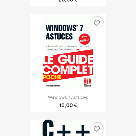
favorite_border
Windows 7 Astuces
10,00 €
favorite_border