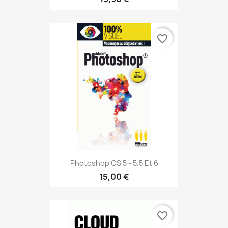
favorite_border
Photoshop CS 5 - 5.5 Et 6
15,00 €
favorite_border