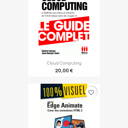
Cloud Computing
20,00 €
favorite_border