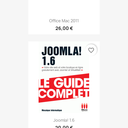
Office Mac 2011
26,00 €
favorite_border
Joomla! 1.6
20,00 €