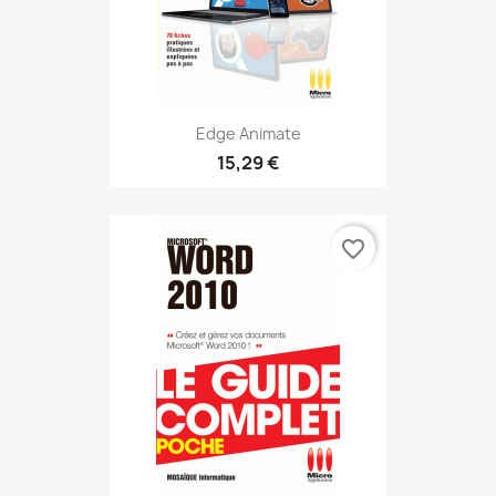
Edge Animate
15,29 €
favorite_border