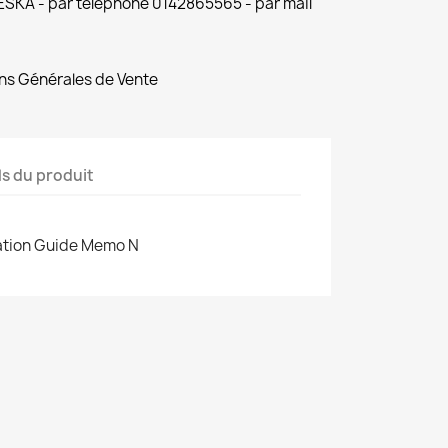
 ESKA - par téléphone 0142865565 - par mail
ns Générales de Vente
ls du produit
cation Guide Memo N