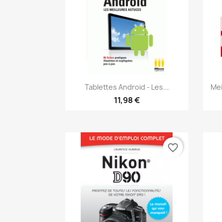
Aperçu rapide

Tablettes Android - Les...
Mei
11,98 €
favorite_border