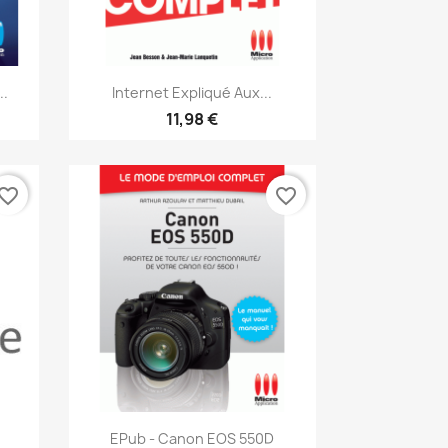
Aperçu rapide

..
Internet Expliqué Aux...
11,98 €
vorite_border
favorite_border
Aperçu rapide

EPub - Canon EOS 550D