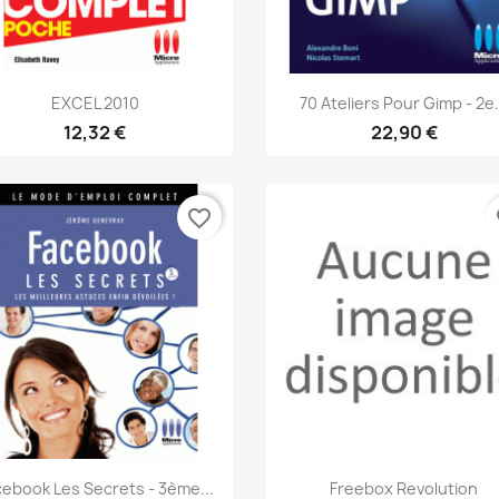
Aperçu rapide
Aperçu rapide


EXCEL 2010
70 Ateliers Pour Gimp - 2e.
12,32 €
22,90 €
favorite_border
fa
Aperçu rapide
Aperçu rapide


cebook Les Secrets - 3ème...
Freebox Revolution