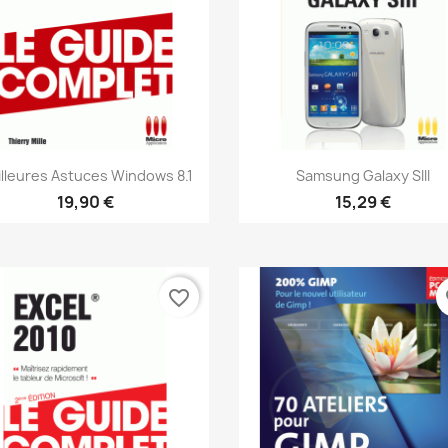
Aperçu rapide
Aperçu rapide


lleures Astuces Windows 8.1
Samsung Galaxy SIII
19,90 €
15,29 €
favorite_border
fa