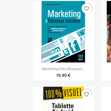
favorite_border
Aperçu rapide

Marketing Des Réseaux...
19,90 €
favorite_border