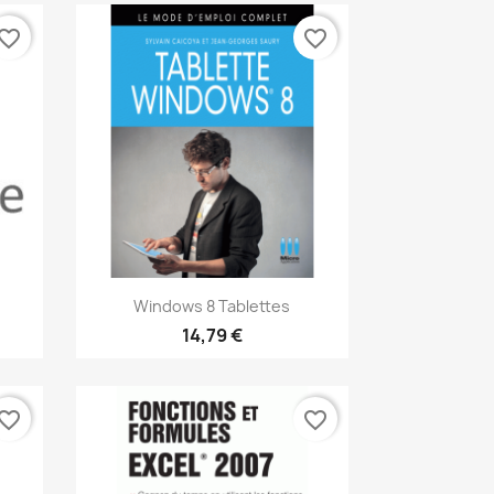
vorite_border
favorite_border
Aperçu rapide

.
Windows 8 Tablettes
14,79 €
vorite_border
favorite_border