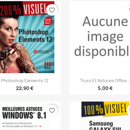
favorite_border
fa
Aperçu rapide
Aperçu rapide


Photoshop Elements 12
Trucs Et Astuces Office..
22,90 €
5,00 €
favorite_border
fa