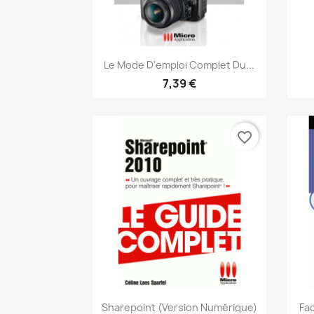
Aperçu rapide

Le Mode D'emploi Complet Du...
7,39 €
favorite_border
Aperçu rapide

Sharepoint (version Numérique)
Fa