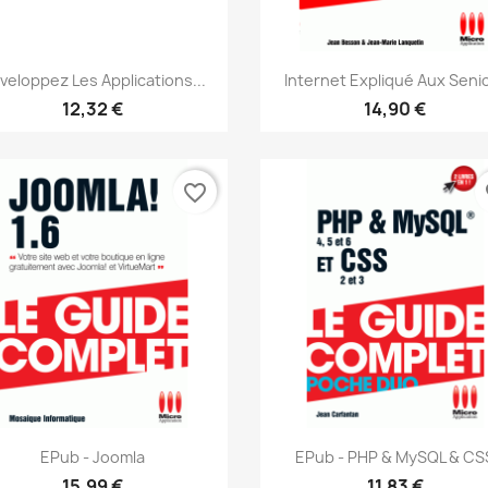
Aperçu rapide
Aperçu rapide


veloppez Les Applications...
Internet Expliqué Aux Seni
12,32 €
14,90 €
favorite_border
fa
Aperçu rapide
Aperçu rapide


EPub - Joomla
EPub - PHP & MySQL & CS
15,99 €
11,83 €