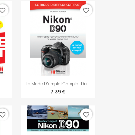
vorite_border
favorite_border
Aperçu rapide

.
Le Mode D'emploi Complet Du...
7,39 €
vorite_border
favorite_border