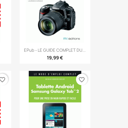
Aperçu rapide

EPub - LE GUIDE COMPLET DU...
19,99 €
vorite_border
favorite_border