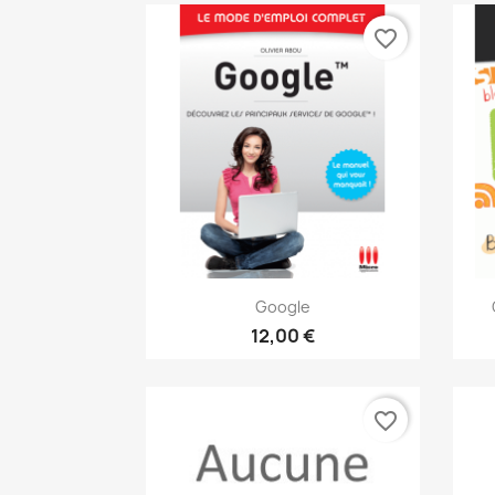
favorite_border
Aperçu rapide

Google
12,00 €
favorite_border