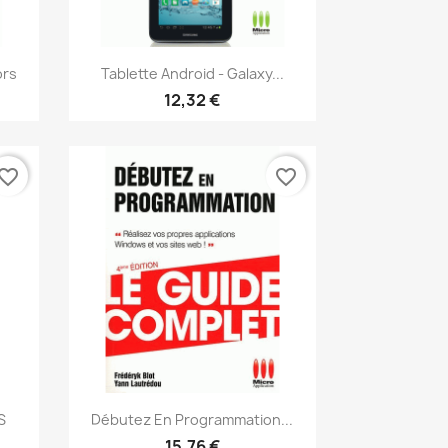
Aperçu rapide

ors
Tablette Android - Galaxy...
12,32 €
vorite_border
favorite_border
Aperçu rapide

S
Débutez En Programmation...
15,76 €