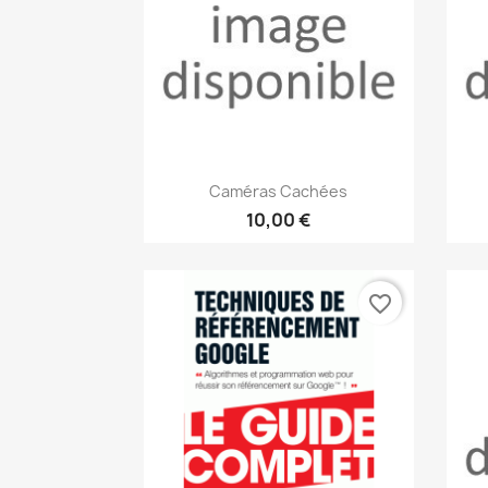
Aperçu rapide

Caméras Cachées
10,00 €
favorite_border