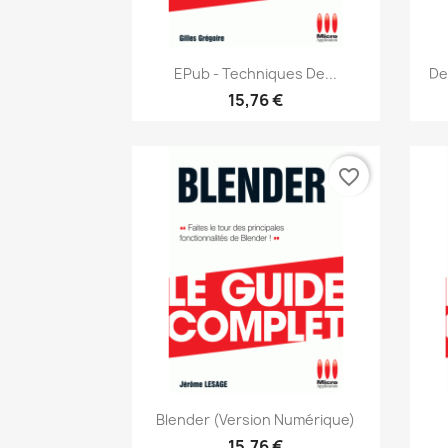
Aperçu rapide

EPub - Techniques De...
De
15,76 €
favorite_border
Aperçu rapide

Blender (version Numérique)
15,76 €