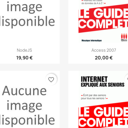
Aperçu rapide
Aperçu rapide


NodeJS
Access 2007
19,90 €
20,00 €
favorite_border
fa