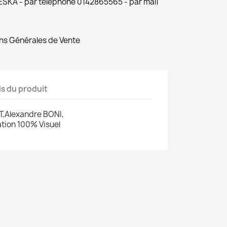
 ESKA - par téléphone 0142865565 - par mail
ns Générales de Vente
ls du produit
T,Alexandre BONI,
ation 100% Visuel