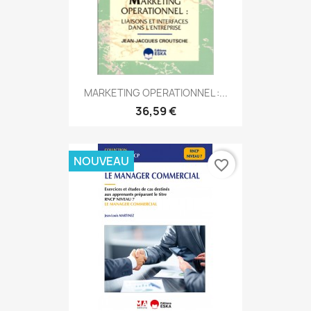
MARKETING OPERATIONNEL :...
36,59 €
NOUVEAU
favorite_border