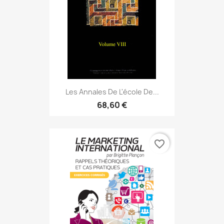
Les Annales De L'école De...
68,60 €
favorite_border