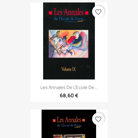
favorite_border
Les Annales De L'Ecole De...
68,60 €
favorite_border