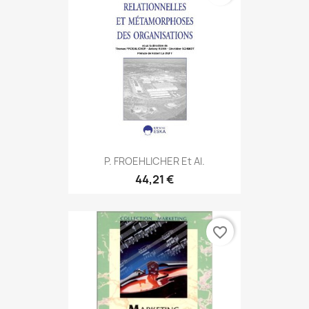
P. FROEHLICHER Et Al.
44,21 €
favorite_border