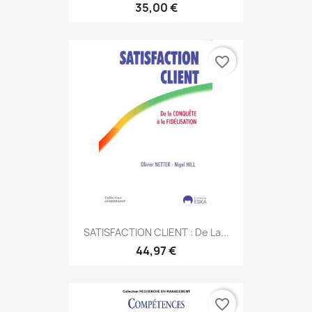
35,00 €
favorite_border
SATISFACTION CLIENT : De La...
44,97 €
favorite_border