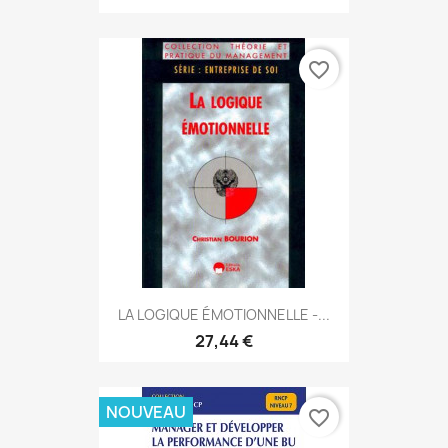
favorite_border
LA LOGIQUE ÉMOTIONNELLE -...
27,44 €
NOUVEAU
favorite_border