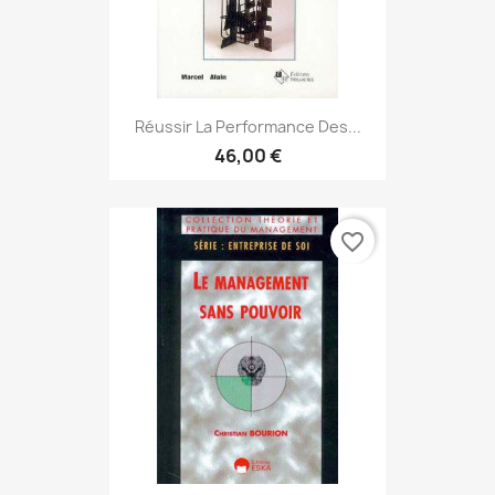
Réussir La Performance Des...
46,00 €
favorite_border