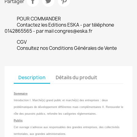
Partager
POUR COMMANDER
Contactez les Editions ESKA - par téléphone
0142865565 - par mail congres@eska.fr
CGV
Consultez nos Conditions Générales de Vente
Description
Détails du produit
Sommaire
Introduction I. Marché(s) grand public et marché(s) des entreprises : deux
problématiques de développement différentes mais complémentaires II. Renouveler le
rôle des pouvoirs publics, refondre les catégories réglementaires.
Public
Cet ouvrage s'adresse aux responsables des grandes entreprises, des collectivités
territoriales, aux grandes administrations.