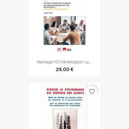
Manager Et Développer La...
29,00 €
favorite_border