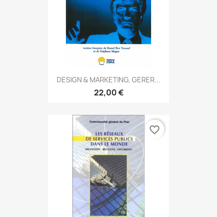
DESIGN & MARKETING, GERER...
22,00 €
favorite_border