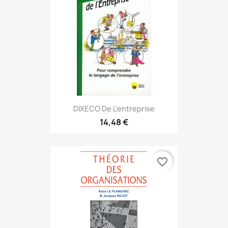
DIXECO De L'entreprise
14,48 €
favorite_border