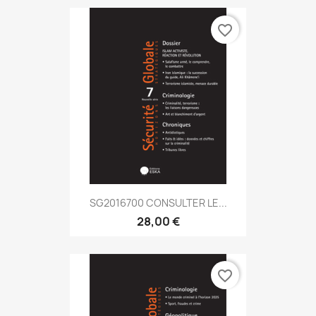
favorite_border
SG2016700 CONSULTER LE...
28,00 €
favorite_border