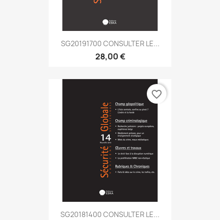
SG20191700 CONSULTER LE...
28,00 €
favorite_border
SG20181400 CONSULTER LE...