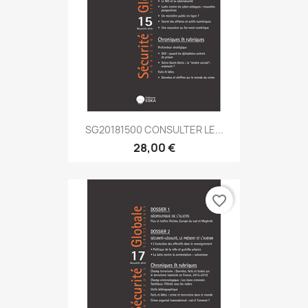
SG20181500 CONSULTER LE...
28,00 €
favorite_border