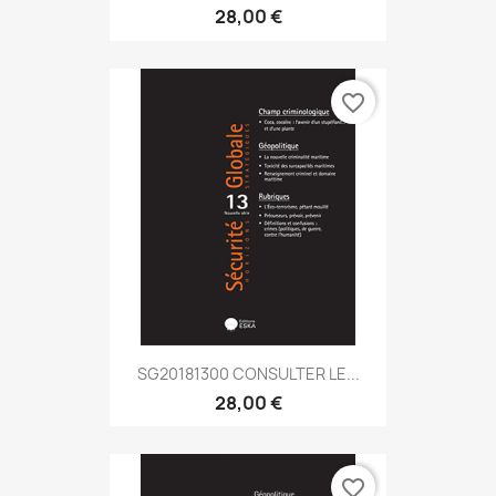
28,00 €
favorite_border
SG20181300 CONSULTER LE...
28,00 €
favorite_border