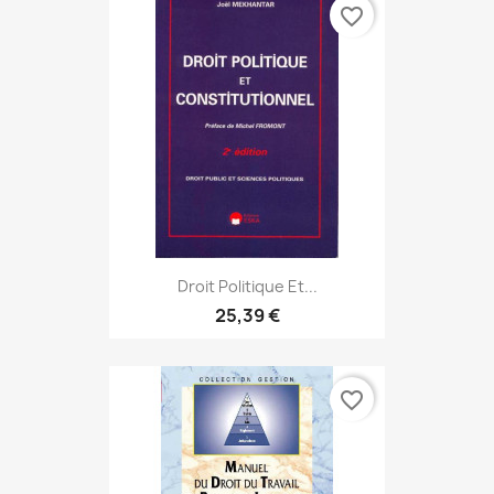
favorite_border
Droit Politique Et...
25,39 €
favorite_border