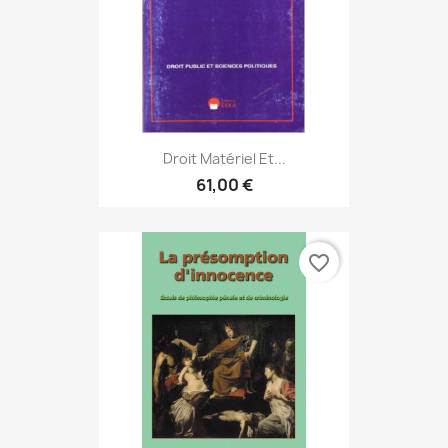
Droit Matériel Et...
61,00 €
favorite_border