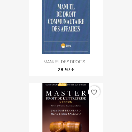
MANUEL DES DROITS...
28,97 €
favorite_border