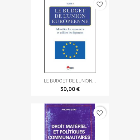
favorite_border
LE BUDGET DE L'UNION...
30,00 €
favorite_border