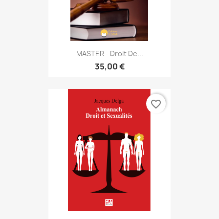
MASTER - Droit De...
35,00 €
favorite_border