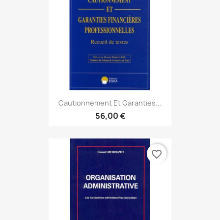
Cautionnement Et Garanties...
56,00 €
favorite_border