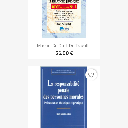
Manuel De Droit Du Travail...
36,00 €
favorite_border