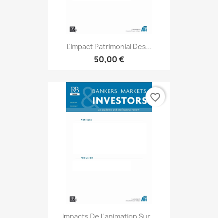
L'impact Patrimonial Des...
50,00 €
favorite_border
Impacts De L'animation Sur...