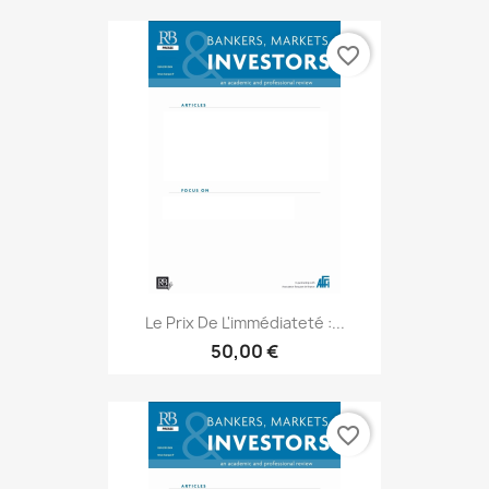
favorite_border
Le Prix De L'immédiateté :...
50,00 €
favorite_border