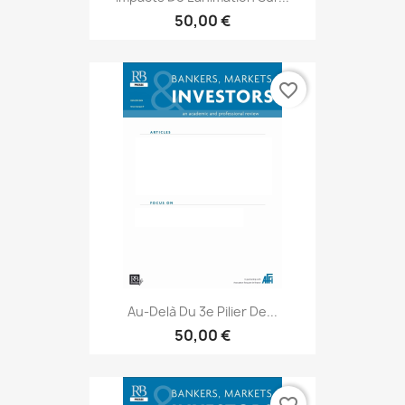
50,00 €
favorite_border
Au-Delà Du 3e Pilier De...
50,00 €