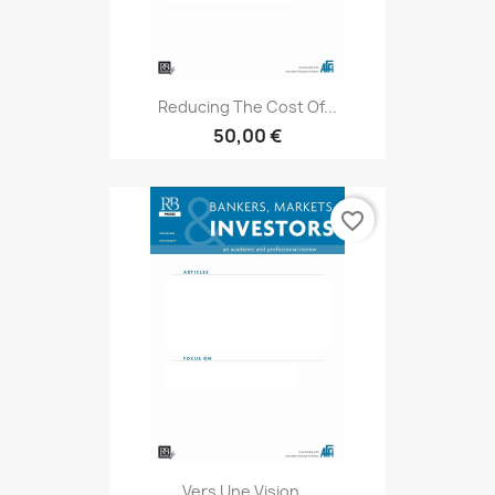
Reducing The Cost Of...
50,00 €
favorite_border
Vers Une Vision...