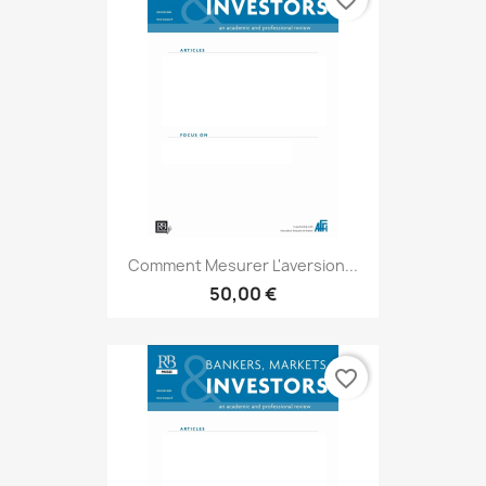
favorite_border
Comment Mesurer L'aversion...
50,00 €
favorite_border