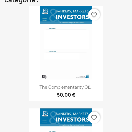
catégorie :
favorite_border
The Complementarity Of...
50,00 €
favorite_border