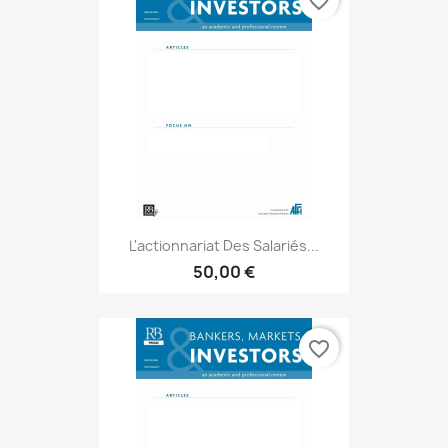
favorite_border
L'actionnariat Des Salariés...
50,00 €
favorite_border