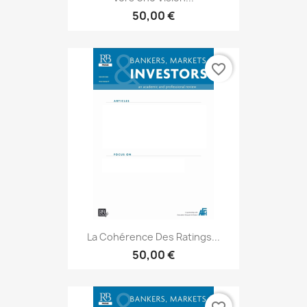
50,00 €
favorite_border
La Cohérence Des Ratings...
50,00 €