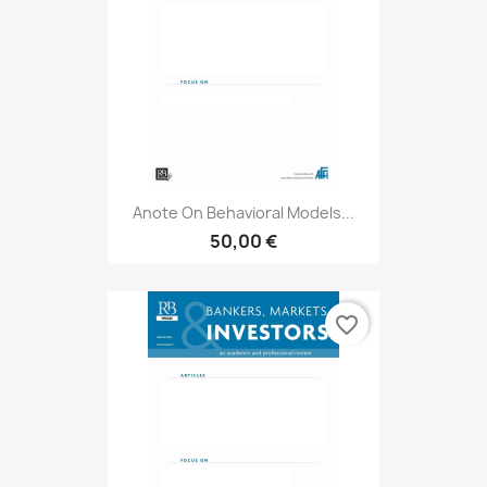
Anote On Behavioral Models...
50,00 €
favorite_border