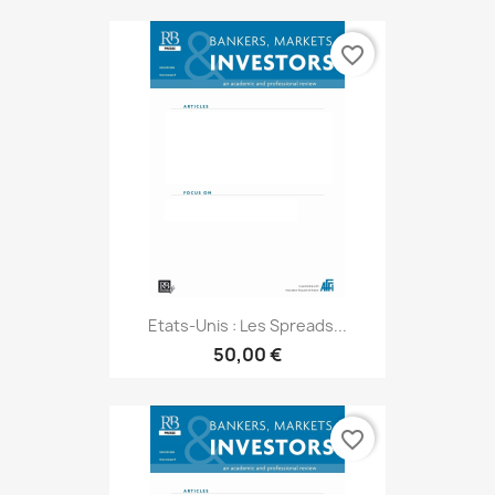
favorite_border
Etats-Unis : Les Spreads...
50,00 €
favorite_border