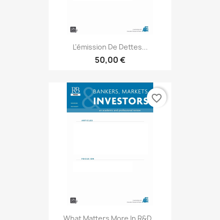
L'émission De Dettes...
50,00 €
favorite_border
What Matters More In R&D...