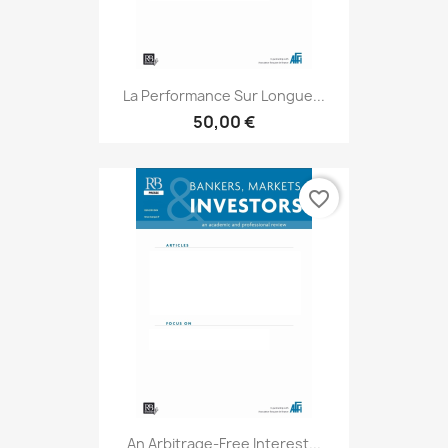
La Performance Sur Longue...
50,00 €
favorite_border
An Arbitrage-Free Interest...