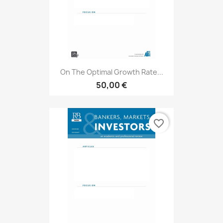
On The Optimal Growth Rate...
50,00 €
favorite_border