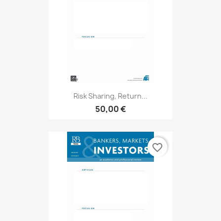
Risk Sharing, Return...
50,00 €
favorite_border