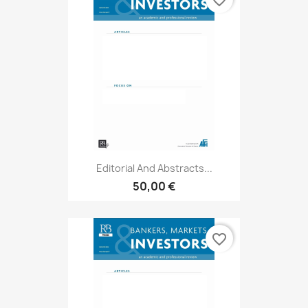
Editorial And Abstracts...
50,00 €
favorite_border