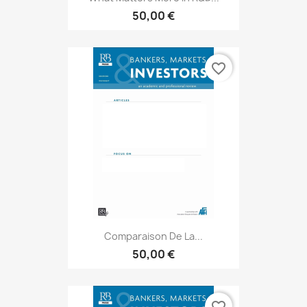
50,00 €
favorite_border
Comparaison De La...
50,00 €