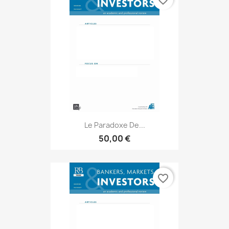
favorite_border
Le Paradoxe De...
50,00 €
favorite_border