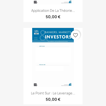
Application De La Théorie...
50,00 €
favorite_border
Le Point Sur : Le Leverage...
50,00 €