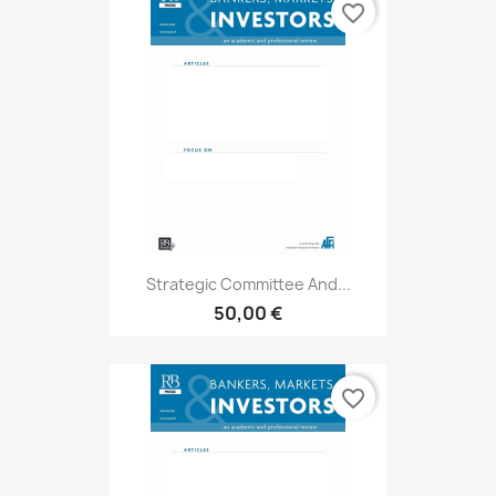
favorite_border
Strategic Committee And...
50,00 €
favorite_border