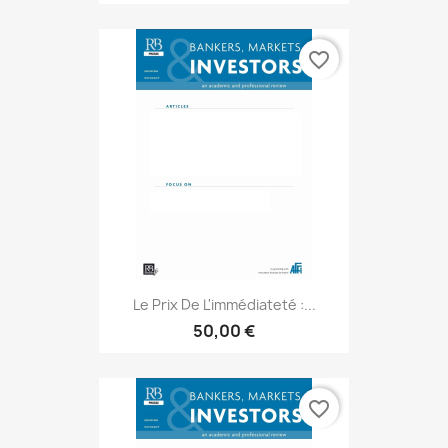
favorite_border
Le Prix De L'immédiateté :...
50,00 €
favorite_border