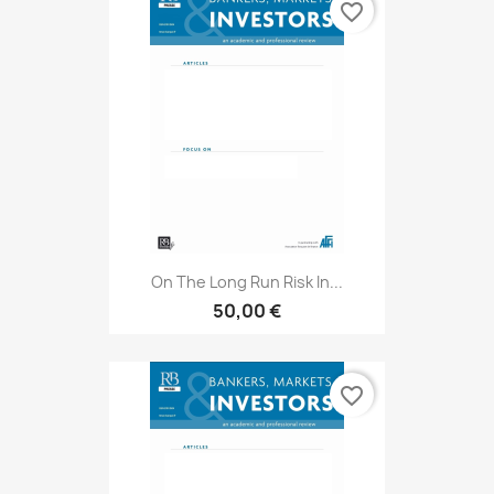
favorite_border
On The Long Run Risk In...
50,00 €
favorite_border