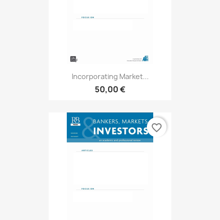
Incorporating Market...
50,00 €
favorite_border