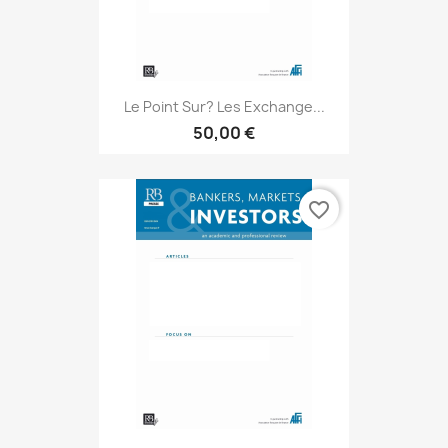
Le Point Sur? Les Exchange...
50,00 €
favorite_border