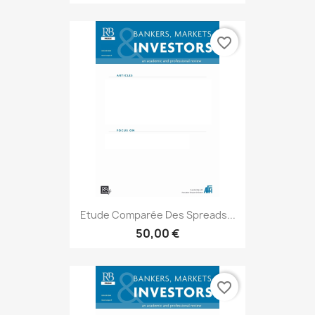
favorite_border
Etude Comparée Des Spreads...
50,00 €
favorite_border