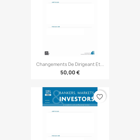
Changements De Dirigeant Et...
50,00 €
favorite_border