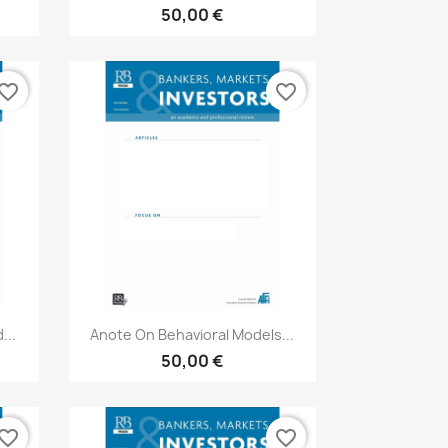
50,00 €
vorite_border
favorite_border
Aperçu rapide

...
Anote On Behavioral Models...
50,00 €
vorite_border
favorite_border