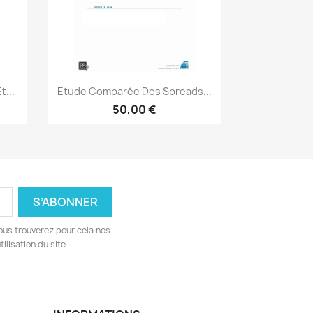
Aperçu rapide

...
Etude Comparée Des Spreads...
50,00 €
ous trouverez pour cela nos
ilisation du site.