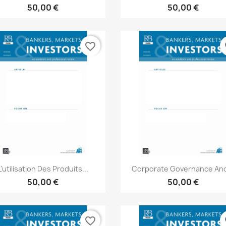
50,00 €
50,00 €
favorite_border
fa
Aperçu rapide
Aperçu rapide


L'utilisation Des Produits...
Corporate Governance And
50,00 €
50,00 €
favorite_border
fa