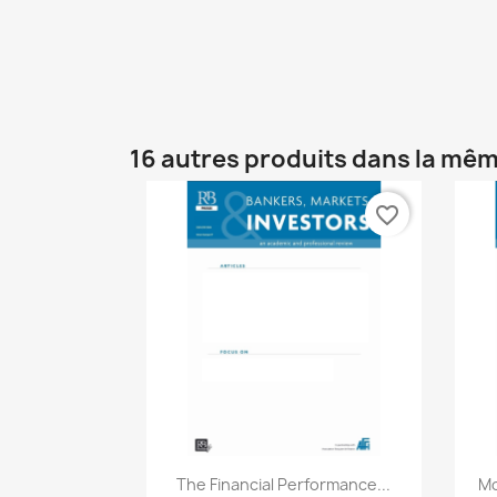
16 autres produits dans la mêm
favorite_border
Aperçu rapide

The Financial Performance...
Mo