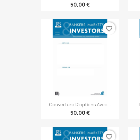
50,00 €
favorite_border
Aperçu rapide

Couverture D'options Avec...
50,00 €
favorite_border