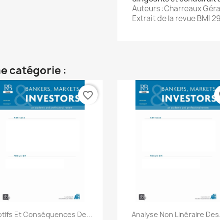
Auteurs :Charreaux Gérar
Extrait de la revue BMI 2
e catégorie :
favorite_border
fa
Aperçu rapide
Aperçu rapide


tifs Et Conséquences De...
Analyse Non Linéraire Des.