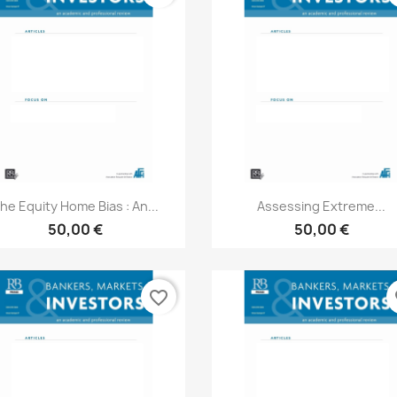
Aperçu rapide
Aperçu rapide


he Equity Home Bias : An...
Assessing Extreme...
50,00 €
50,00 €
favorite_border
fa