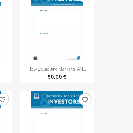
Aperçu rapide

How Liquid Are Markets: AN...
50,00 €
vorite_border
favorite_border