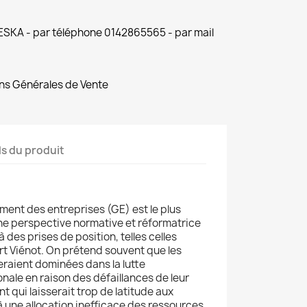
 ESKA - par téléphone 0142865565 - par mail
ns Générales de Vente
ls du produit
ent des entreprises (GE) est le plus
e perspective normative et réformatrice
 des prises de position, telles celles
t Viénot. On prétend souvent que les
eraient dominées dans la lutte
onale en raison des défaillances de leur
qui laisserait trop de latitude aux
à une allocation inefficace des ressources.