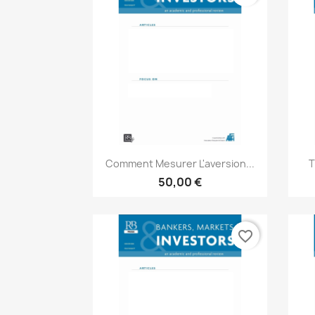
Aperçu rapide

Comment Mesurer L'aversion...
T
50,00 €
favorite_border