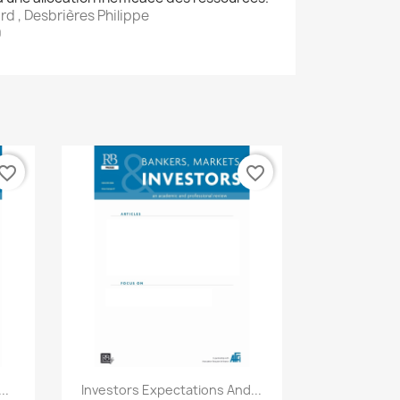
d , Desbrières Philippe
9
vorite_border
favorite_border
Aperçu rapide

..
Investors Expectations And...