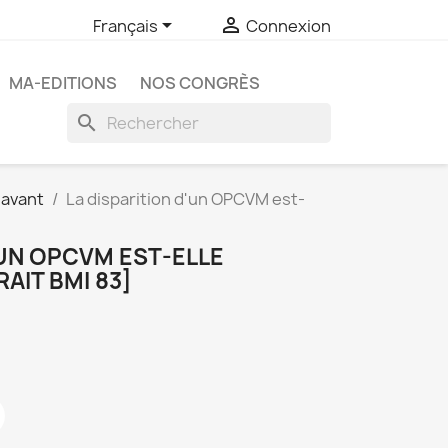


Français
Connexion
MA-EDITIONS
NOS CONGRÈS
search
 avant
La disparition d'un OPCVM est-
'UN OPCVM EST-ELLE
RAIT BMI 83]