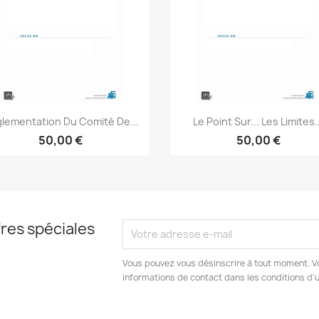
Aperçu rapide
Aperçu rapide


lementation Du Comité De...
Le Point Sur... Les Limites.
50,00 €
50,00 €
res spéciales
Vous pouvez vous désinscrire à tout moment. V
informations de contact dans les conditions d'ut