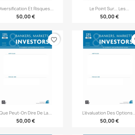
Aperçu rapide
Aperçu rapide


iversification Et Risques...
Le Point Sur... Les...
50,00 €
50,00 €
favorite_border
fa
Aperçu rapide
Aperçu rapide


Que Peut-On Dire De La...
L'évaluation Des Options..
50,00 €
50,00 €