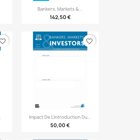
Aperçu rapide

Bankers, Markets &...
142,50 €
vorite_border
favorite_border
Aperçu rapide

.
Impact De L'introduction Du...
50,00 €