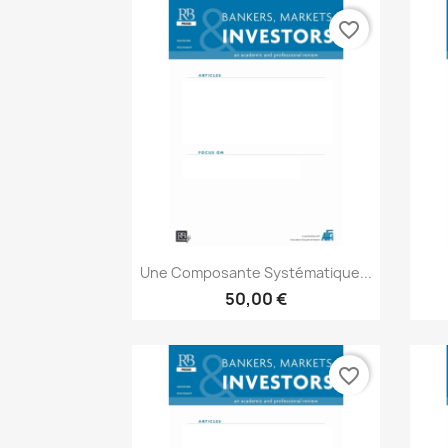
favorite_border
Aperçu rapide

Une Composante Systématique...
50,00 €
favorite_border