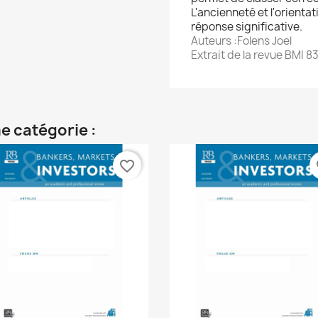
L'ancienneté et l'orienta
réponse significative.
Auteurs :Folens Joel
Extrait de la revue BMI 8
e catégorie :
favorite_border
fa