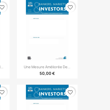
vorite_border
favorite_border
Aperçu rapide

..
Une Mesure Améliorée De...
50,00 €
vorite_border
favorite_border