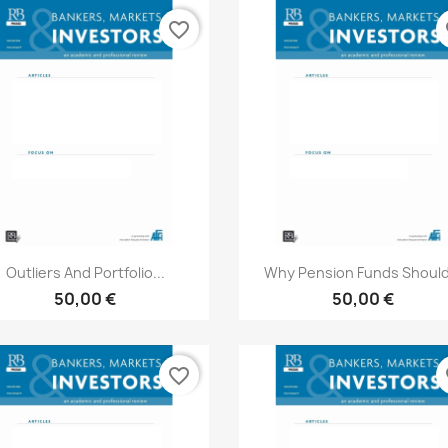
favorite_border
fa
Aperçu rapide
Aperçu rapide


Outliers And Portfolio...
Why Pension Funds Should.
50,00 €
50,00 €
favorite_border
fa