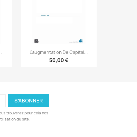
Aperçu rapide

..
L'augmentation De Capital...
50,00 €
ous trouverez pour cela nos
ilisation du site.