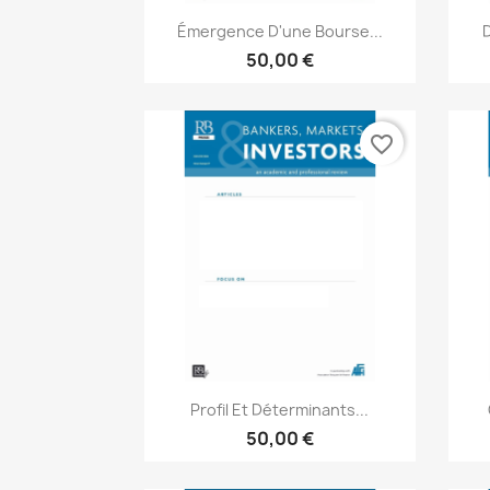
Aperçu rapide

Émergence D'une Bourse...
D
50,00 €
favorite_border
Aperçu rapide

Profil Et Déterminants...
50,00 €