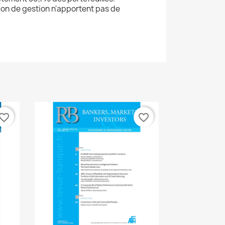
tion de gestion n'apportent pas de
3
vorite_border
favorite_border