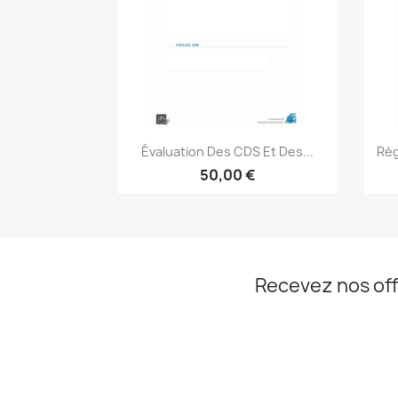
Aperçu rapide

Évaluation Des CDS Et Des...
Rég
50,00 €
Recevez nos off