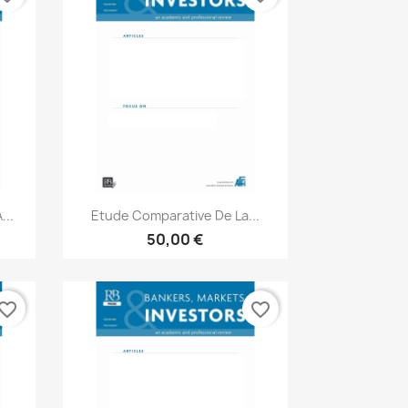
Aperçu rapide

...
Etude Comparative De La...
50,00 €
vorite_border
favorite_border