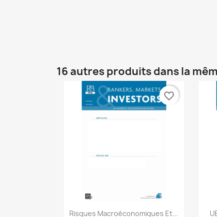
16 autres produits dans la mêm
favorite_border
Aperçu rapide

Risques Macroéconomiques Et...
UE