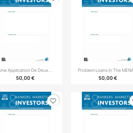
Aperçu rapide
Aperçu rapide


Une Application De Deux...
Problem Loans In The MENA
50,00 €
50,00 €
favorite_border
fa