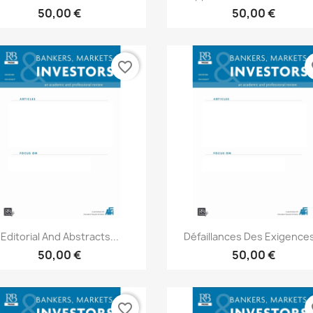
50,00 €
50,00 €
favorite_border
fa
Aperçu rapide
Aperçu rapide


Editorial And Abstracts...
Défaillances Des Exigences
50,00 €
50,00 €
favorite_border
fa