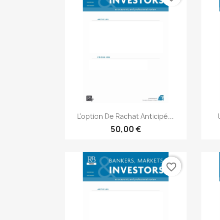
Aperçu rapide

L'option De Rachat Anticipé...
50,00 €
favorite_border