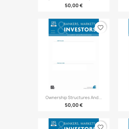
50,00 €
favorite_border
Aperçu rapide

Ownership Structures And...
50,00 €
favorite_border