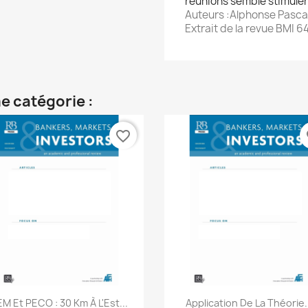
réunions semble stimuler
Auteurs :Alphonse Pascal 
Extrait de la revue BMI 6
e catégorie :
favorite_border
fa
Aperçu rapide
Aperçu rapide


M Et PECO : 30 Km À L'Est...
Application De La Théorie.