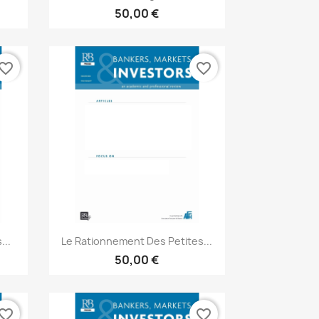
50,00 €
vorite_border
favorite_border
Aperçu rapide

...
Le Rationnement Des Petites...
50,00 €
vorite_border
favorite_border