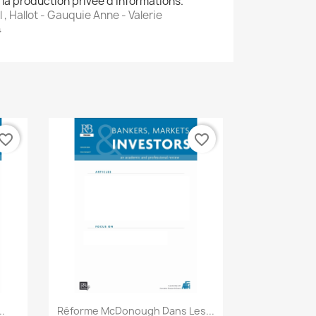
 la production privée d'informations.
, Hallot - Gauquie Anne - Valerie
4
vorite_border
favorite_border
Aperçu rapide

..
Réforme McDonough Dans Les...