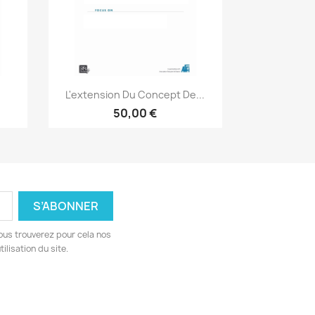
Aperçu rapide

.
L'extension Du Concept De...
50,00 €
ous trouverez pour cela nos
ilisation du site.