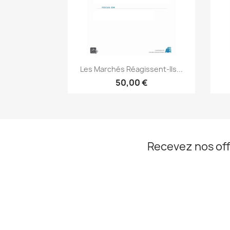
Aperçu rapide

Les Marchés Réagissent-Ils...
50,00 €
Recevez nos off