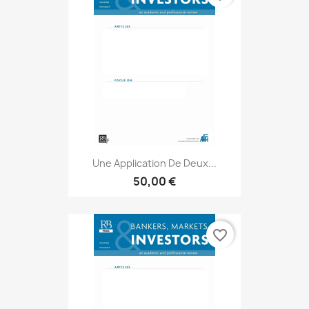
Une Application De Deux...
50,00 €
favorite_border