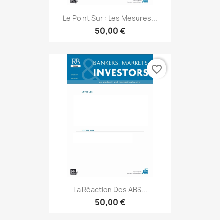
Le Point Sur : Les Mesures...
50,00 €
favorite_border
La Réaction Des ABS...
50,00 €