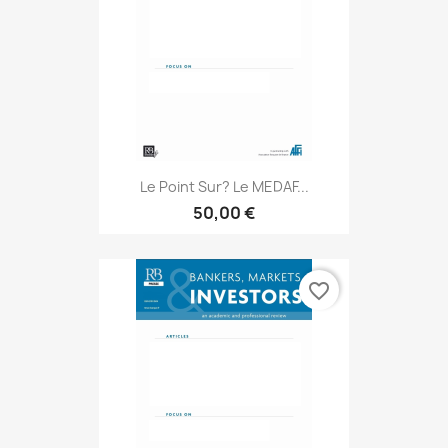
Le Point Sur? Le MEDAF...
50,00 €
favorite_border