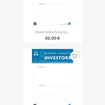
Stock Index Futures...
50,00 €
favorite_border