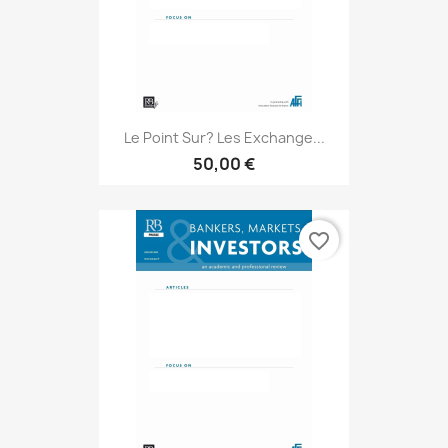
Le Point Sur? Les Exchange...
50,00 €
favorite_border