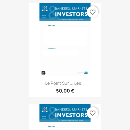
favorite_border
Le Point Sur ... Les...
50,00 €
favorite_border