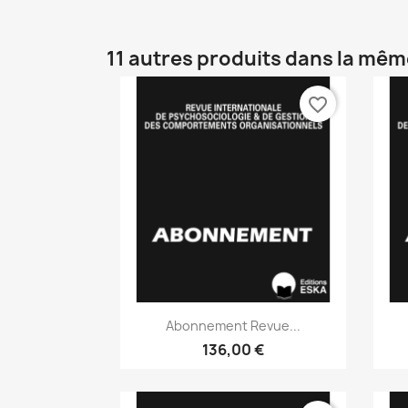
11 autres produits dans la mêm
favorite_border
Aperçu rapide

Abonnement Revue...
136,00 €