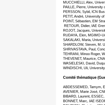
MUCCHIELLI, Alex, Universi
PAILLE, Pierre, University
PERSSON, Sybil, ICN Busi
PETIT, André, University o
POINT, Sébastien, EM Stra
 RETOUR, Didier, IAE Gre
ROJOT, Jacques, Universi
RUDAYA, Elen, MGIMO-Uni
SAKALAKI, Maria, Universi
SHARDLOW, Steven, M. Uni
SHRIVASTAVA, Paul, Conco
TEHRANI, Minoo Roger, Wil
THEVENET, Maurice, CNA
WASIELESKI, David, Duques
WINDISCHI, Uli, University
Comité thématique (Gues
ABDESSEMED, Tamym, ESC
AVENIER, Marie José, CNR
BIBARD, Laurent, ESSEC, 
BONNET, Marc, IAE ISEOR