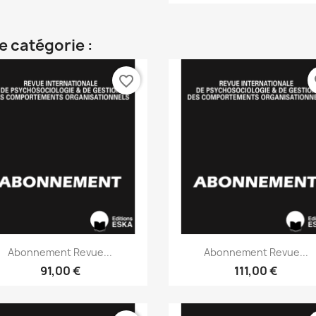
e catégorie :
favorite_border
fa
Aperçu rapide
Aperçu rapide


Abonnement Revue...
Abonnement Revue...
91,00 €
111,00 €