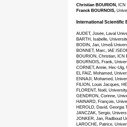
Christian BOURION,
ICN 
Franck BOURNOIS,
Unive
International Scientific 
AUDET, Josée, Laval Unive
BARTH, Isabelle, Universit
BODIN, Jan, Umeå Univers
BONNET, Marc, IAE ISEOR
BOURION, Christian, ICN 
BOURNOIS, Frank, Univers
CORNET, Annie, Hec-Ulg, 
EL FAIZ, Mohamed, Univers
ENNAJI, Mohamed, Univers
FILION, Louis Jacques, H
FLORENT, Noël, University
GENDRON, Corinne, Univer
HAINARD, François, Univers
HEROLD, David, Georgia T
JANCZAK, Sergio, Universi
JONKER, Jan, Radboud Uni
LAROCHE, Patrice, Univers