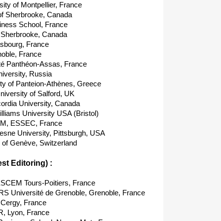
ty of Montpellier, France
 of Sherbrooke, Canada
ness School, France
f Sherbrooke, Canada
sbourg, France
noble, France
té Panthéon-Assas, France
versity, Russia
ty of Panteion-Athènes, Greece
versity of Salford, UK
rdia University, Canada
liams University USA (Bristol)
M, ESSEC, France
ne University, Pittsburgh, USA
 of Genève, Switzerland
t Editoring) :
EM Tours-Poitiers, France
S Université de Grenoble, Grenoble, France
Cergy, France
, Lyon, France