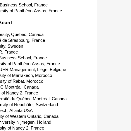
Business School, France
rsity of Panthéon-Assas, France
Board :
rsity, Québec, Canada
é de Strasbourg, France
ity, Sweden
, France
Business School, France
ity of Panthéon-Assas, France
UER Management, Liège, Belgique
ity of Marrakech, Morocco
ity of Rabat, Morocco
EC Montréal, Canada
 of Nancy 2, France
sité du Québec Montréal, Canada
ity of Neuchâtel, Switzerland
ech, Atlanta USA
ty of Western Ontario, Canada
versity Nijmegen, Holland
ity of Nancy 2, France