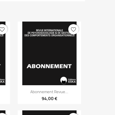
vorite_border
favorite_border
Aperçu rapide

Abonnement Revue...
94,00 €