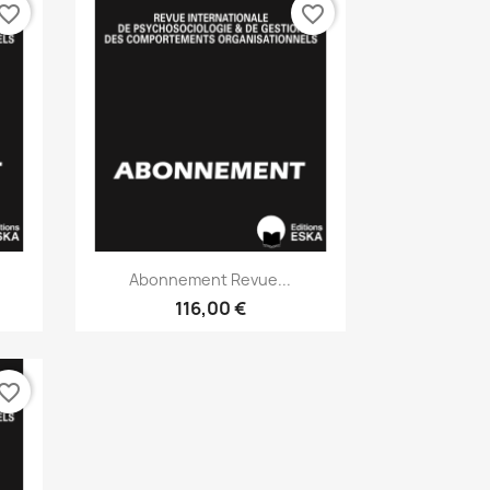
vorite_border
favorite_border
Aperçu rapide

Abonnement Revue...
116,00 €
vorite_border