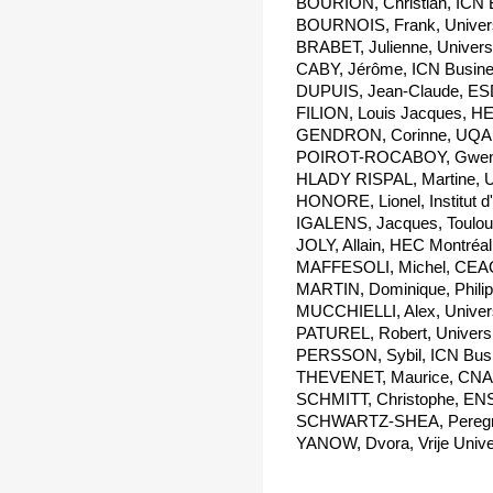
BOURION, Christian, ICN 
BOURNOIS, Frank, Universi
BRABET, Julienne, Universit
CABY, Jérôme, ICN Busine
DUPUIS, Jean-Claude, ESD
FILION, Louis Jacques, HE
GENDRON, Corinne, UQAM
POIROT-ROCABOY, Gwenael
HLADY RISPAL, Martine, Un
HONORE, Lionel, Institut d
IGALENS, Jacques, Toulous
JOLY, Allain, HEC Montréal
MAFFESOLI, Michel, CEAQ
MARTIN, Dominique, Philip
MUCCHIELLI, Alex, Universi
PATUREL, Robert, Universi
PERSSON, Sybil, ICN Busi
THEVENET, Maurice, CNA
SCHMITT, Christophe, ENS
SCHWARTZ-SHEA, Peregrine
YANOW, Dvora, Vrije Unive