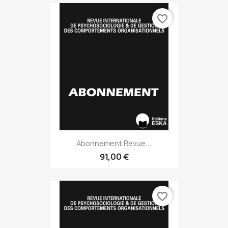
favorite_border
Abonnement Revue...
91,00 €
favorite_border