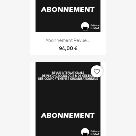
Abonnement Revue...
94,00 €
favorite_border