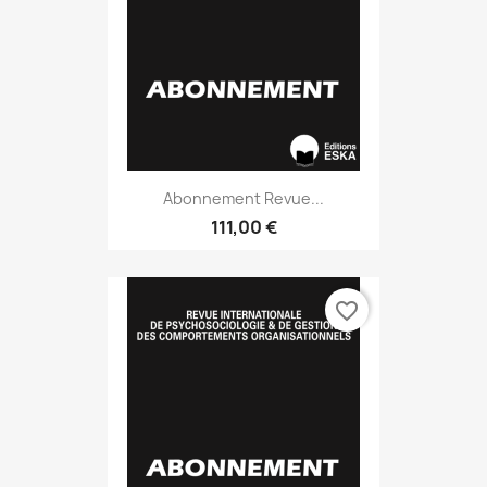
Abonnement Revue...
111,00 €
favorite_border