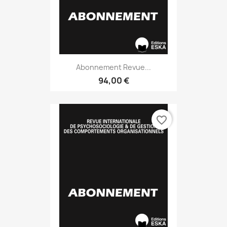
Abonnement Revue...
94,00 €
favorite_border