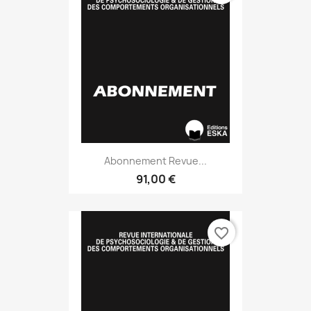
Abonnement Revue...
91,00 €
favorite_border