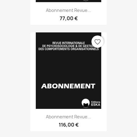
Abonnement Revue...
77,00 €
favorite_border
Abonnement Revue...
116,00 €