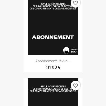
favorite_border
Abonnement Revue...
111,00 €
favorite_border