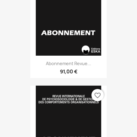
Abonnement Revue...
91,00 €
favorite_border