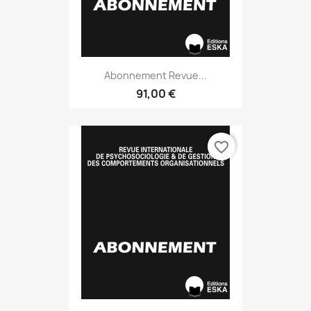
Abonnement Revue...
91,00 €
favorite_border