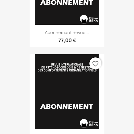
Abonnement Revue...
77,00 €
favorite_border