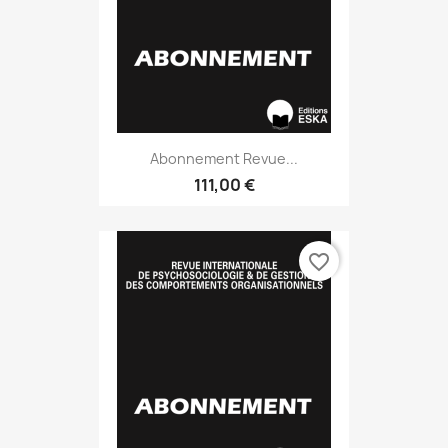
Abonnement Revue...
111,00 €
favorite_border